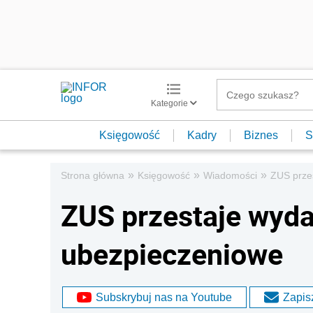
Kategorie
Księgowość
Kadry
Biznes
S
»
»
»
Strona główna
Księgowość
Wiadomości
ZUS prze
ZUS przestaje wyd
ubezpieczeniowe
Subskrybuj nas na Youtube
Zapisz