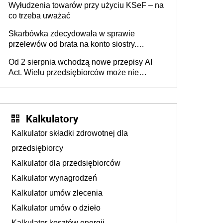
Wyłudzenia towarów przy użyciu KSeF – na
co trzeba uważać
Skarbówka zdecydowała w sprawie
przelewów od brata na konto siostry.
Pieniądze z emerytury mamy wyglądały jak
Od 2 sierpnia wchodzą nowe przepisy AI
darowizna, ale podatku jednak nie będzie
Act. Wielu przedsiębiorców może nie
wiedzieć, że dotyczą także ich
Kalkulatory
Kalkulator składki zdrowotnej dla
przedsiębiorcy
Kalkulator dla przedsiębiorców
Kalkulator wynagrodzeń
Kalkulator umów zlecenia
Kalkulator umów o dzieło
Kalkulator kosztów energii