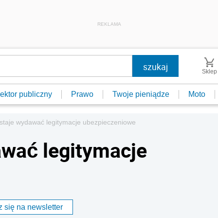
REKLAMA
Sklep
ektor publiczny
Prawo
Twoje pieniądze
Moto
staje wydawać legitymacje ubezpieczeniowe
awać legitymacje
 się na newsletter