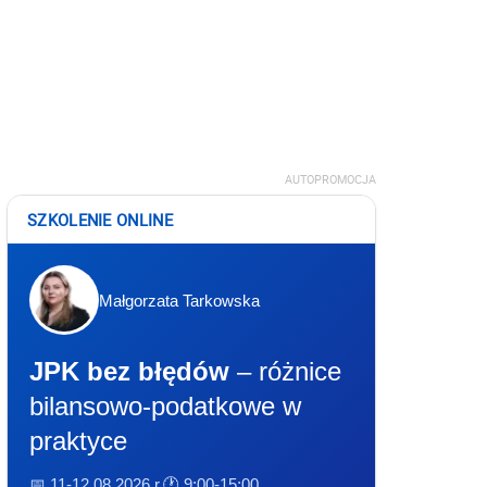
AUTOPROMOCJA
SZKOLENIE ONLINE
Małgorzata Tarkowska
JPK bez błędów
– różnice
bilansowo-podatkowe w
praktyce
📅 11-12.08.2026 r.
🕐 9:00-15:00