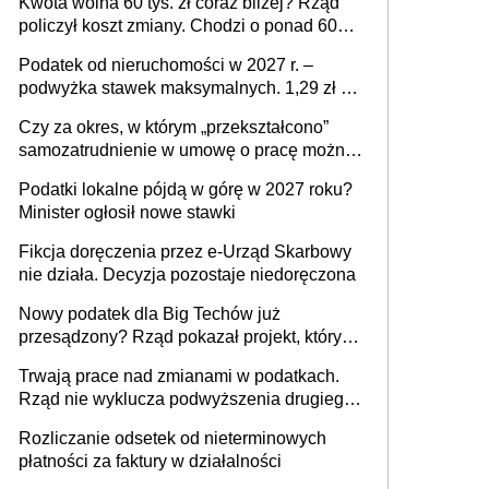
Kwota wolna 60 tys. zł coraz bliżej? Rząd
policzył koszt zmiany. Chodzi o ponad 60
mld zł
Podatek od nieruchomości w 2027 r. –
podwyżka stawek maksymalnych. 1,29 zł za
1 m2 mieszkania, 36,49 zł za 1 m2
Czy za okres, w którym „przekształcono”
budynków i lokali związanych z
samozatrudnienie w umowę o pracę można
prowadzeniem działalności gospodarczej
wystawić faktury korygujące? Rozwiązanie
Podatki lokalne pójdą w górę w 2027 roku?
umowy cywilnoprawnej jedynym
Minister ogłosił nowe stawki
racjonalnym wyjściem
Fikcja doręczenia przez e-Urząd Skarbowy
nie działa. Decyzja pozostaje niedoręczona
Nowy podatek dla Big Techów już
przesądzony? Rząd pokazał projekt, który
może zmienić zasady gry w Polsce
Trwają prace nad zmianami w podatkach.
Rząd nie wyklucza podwyższenia drugiego
progu PIT
Rozliczanie odsetek od nieterminowych
płatności za faktury w działalności