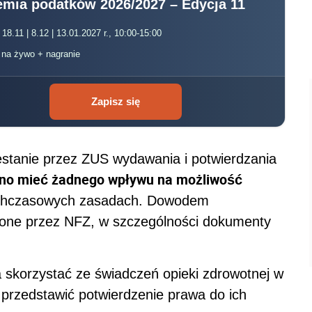
mia podatków 2026/2027 – Edycja 11
 18.11 | 8.12 | 13.01.2027 r., 10:00-15:00
, na żywo + nagranie
Zapisz się
estanie przez ZUS wydawania i potwierdzania
nno mieć żadnego wpływu na możliwość
chczasowych zasadach. Dowodem
one przez NFZ, w szczególności dokumenty
 skorzystać ze świadczeń opieki zdrowotnej w
przedstawić potwierdzenie prawa do ich