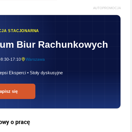
AUTOPROMOCJA
CJA STACJONARNA
rum Biur Rachunkowych
8:30-17:10
Warszawa
epsi Eksperci • Stoły dyskusyjne
apisz się
owy o pracę