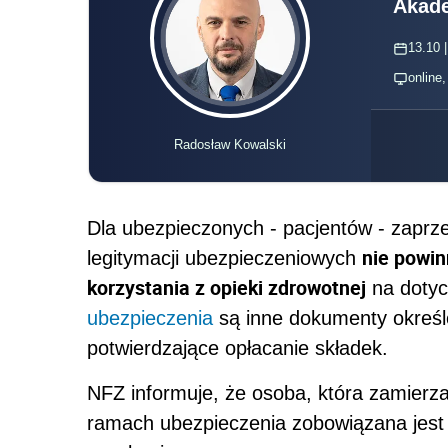
Akade
13.10 |
online
Radosław Kowalski
Dla ubezpieczonych - pacjentów - zaprz
nie powi
legitymacji ubezpieczeniowych
korzystania z opieki zdrowotnej
na doty
ubezpieczenia
są inne dokumenty określ
potwierdzające opłacanie składek.
NFZ informuje, że osoba, która zamierza
ramach ubezpieczenia zobowiązana jest 