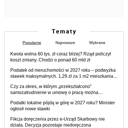
Tematy
Popularne
Najnowsze
Wybrane
Kwota wolna 60 tys. zł coraz bliżej? Rząd policzył
koszt zmiany. Chodzi o ponad 60 mld zł
Podatek od nieruchomości w 2027 roku – podwyżka
stawek maksymalnych. 1,29 zł za 1 m2 mieszkania,
36,49 zł za 1 m2 budynków i lokali związanych z
Czy za okres, w którym „przekształcono”
prowadzeniem działalności gospodarczej
samozatrudnienie w umowę o pracę można
wystawić faktury korygujące? Rozwiązanie umowy
Podatki lokalne pójdą w górę w 2027 roku? Minister
cywilnoprawnej jedynym racjonalnym wyjściem
ogłosił nowe stawki
Fikcja doręczenia przez e-Urząd Skarbowy nie
działa. Decyzja pozostaje niedoręczona