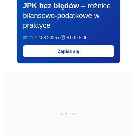
JPK bez błędów
– różnice
bilansowo-podatkowe w
praktyce
📅 11-12.08.2026 r.
🕐 9:00-15:00
Zapisz się
REKLAMA