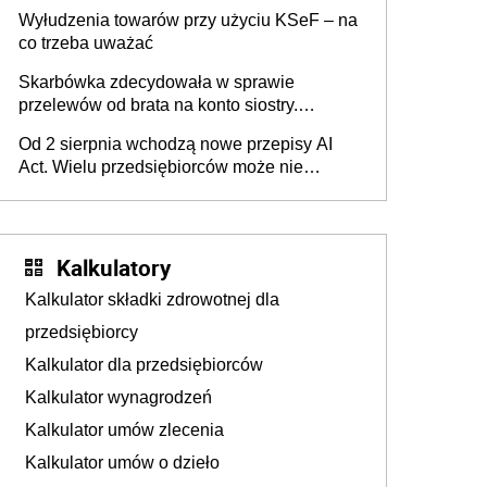
Wyłudzenia towarów przy użyciu KSeF – na
co trzeba uważać
Skarbówka zdecydowała w sprawie
przelewów od brata na konto siostry.
Pieniądze z emerytury mamy wyglądały jak
Od 2 sierpnia wchodzą nowe przepisy AI
darowizna, ale podatku jednak nie będzie
Act. Wielu przedsiębiorców może nie
wiedzieć, że dotyczą także ich
Kalkulatory
Kalkulator składki zdrowotnej dla
przedsiębiorcy
Kalkulator dla przedsiębiorców
Kalkulator wynagrodzeń
Kalkulator umów zlecenia
Kalkulator umów o dzieło