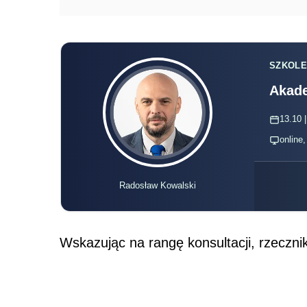
SZKOLE
Akade
13.10 |
online
Radosław Kowalski
Wskazując na rangę konsultacji, rzecznik