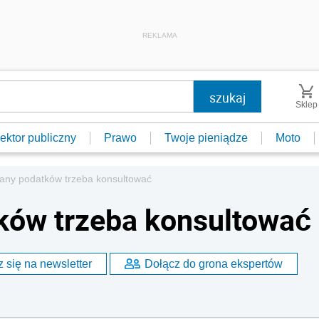
REKLAMA
Sklep
ektor publiczny
Prawo
Twoje pieniądze
Moto
any podatków trzeba konsultować
ków trzeba konsultować
 się na newsletter
Dołącz do grona ekspertów