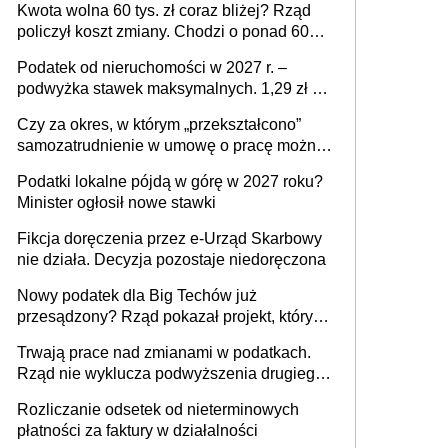
Kwota wolna 60 tys. zł coraz bliżej? Rząd
policzył koszt zmiany. Chodzi o ponad 60
mld zł
Podatek od nieruchomości w 2027 r. –
podwyżka stawek maksymalnych. 1,29 zł za
1 m2 mieszkania, 36,49 zł za 1 m2
Czy za okres, w którym „przekształcono”
budynków i lokali związanych z
samozatrudnienie w umowę o pracę można
prowadzeniem działalności gospodarczej
wystawić faktury korygujące? Rozwiązanie
Podatki lokalne pójdą w górę w 2027 roku?
umowy cywilnoprawnej jedynym
Minister ogłosił nowe stawki
racjonalnym wyjściem
Fikcja doręczenia przez e-Urząd Skarbowy
nie działa. Decyzja pozostaje niedoręczona
Nowy podatek dla Big Techów już
przesądzony? Rząd pokazał projekt, który
może zmienić zasady gry w Polsce
Trwają prace nad zmianami w podatkach.
Rząd nie wyklucza podwyższenia drugiego
progu PIT
Rozliczanie odsetek od nieterminowych
płatności za faktury w działalności