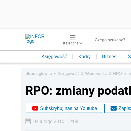
Kategorie
Księgowość
Kadry
Biznes
S
»
»
»
Strona główna
Księgowość
Wiadomości
RPO: zmi
RPO: zmiany podat
Subskrybuj nas na Youtube
Zapisz
04 lutego 2010, 12:08