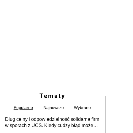
Tematy
Popularne
Najnowsze
Wybrane
Dług celny i odpowiedzialność solidarna firm
w sporach z UCS. Kiedy cudzy błąd może
stać się Twoim problemem