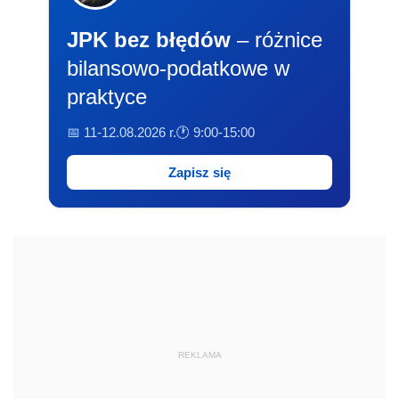
JPK bez błędów
– różnice
bilansowo-podatkowe w
praktyce
📅 11-12.08.2026 r.
🕐 9:00-15:00
Zapisz się
REKLAMA