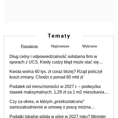
Tematy
Popularne
Najnowsze
Wybrane
Dług celny i odpowiedzialność solidarna firm w
sporach z UCS. Kiedy cudzy błąd może stać się
Twoim problemem
Kwota wolna 60 tys. zł coraz bliżej? Rząd policzył
koszt zmiany. Chodzi o ponad 60 mld zł
Podatek od nieruchomości w 2027 r. – podwyżka
stawek maksymalnych. 1,29 zł za 1 m2 mieszkania,
36,49 zł za 1 m2 budynków i lokali związanych z
Czy za okres, w którym „przekształcono”
prowadzeniem działalności gospodarczej
samozatrudnienie w umowę o pracę można
wystawić faktury korygujące? Rozwiązanie umowy
Podatki lokalne pójdą w górę w 2027 roku? Minister