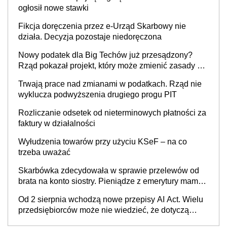
cywilnoprawnej jedynym racjonalnym wyjściem
ogłosił nowe stawki
Fikcja doręczenia przez e-Urząd Skarbowy nie
działa. Decyzja pozostaje niedoręczona
Nowy podatek dla Big Techów już przesądzony?
Rząd pokazał projekt, który może zmienić zasady gry
w Polsce
Trwają prace nad zmianami w podatkach. Rząd nie
wyklucza podwyższenia drugiego progu PIT
Rozliczanie odsetek od nieterminowych płatności za
faktury w działalności
Wyłudzenia towarów przy użyciu KSeF – na co
trzeba uważać
Skarbówka zdecydowała w sprawie przelewów od
brata na konto siostry. Pieniądze z emerytury mamy
wyglądały jak darowizna, ale podatku jednak nie
Od 2 sierpnia wchodzą nowe przepisy AI Act. Wielu
będzie
przedsiębiorców może nie wiedzieć, że dotyczą
także ich