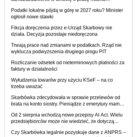
wystawić faktury korygujące? Rozwiązanie umowy
Podatki lokalne pójdą w górę w 2027 roku? Minister
cywilnoprawnej jedynym racjonalnym wyjściem
ogłosił nowe stawki
Fikcja doręczenia przez e-Urząd Skarbowy nie
działa. Decyzja pozostaje niedoręczona
Trwają prace nad zmianami w podatkach. Rząd nie
wyklucza podwyższenia drugiego progu PIT
Rozliczanie odsetek od nieterminowych płatności za
faktury w działalności
Wyłudzenia towarów przy użyciu KSeF – na co
trzeba uważać
Skarbówka zdecydowała w sprawie przelewów od
brata na konto siostry. Pieniądze z emerytury mamy
wyglądały jak darowizna, ale podatku jednak nie
Od 2 sierpnia wchodzą nowe przepisy AI Act. Wielu
będzie
przedsiębiorców może nie wiedzieć, że dotyczą
także ich
Czy Skarbówka legalnie pozyskuje dane z ANPRS –