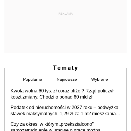
REKLAMA
Tematy
Popularne
Najnowsze
Wybrane
Kwota wolna 60 tys. zł coraz bliżej? Rząd policzył
koszt zmiany. Chodzi o ponad 60 mld zł
Podatek od nieruchomości w 2027 roku – podwyżka
stawek maksymalnych. 1,29 zł za 1 m2 mieszkania,
36,49 zł za 1 m2 budynków i lokali związanych z
Czy za okres, w którym „przekształcono”
prowadzeniem działalności gospodarczej
samozatrudnienie w umowę o pracę można