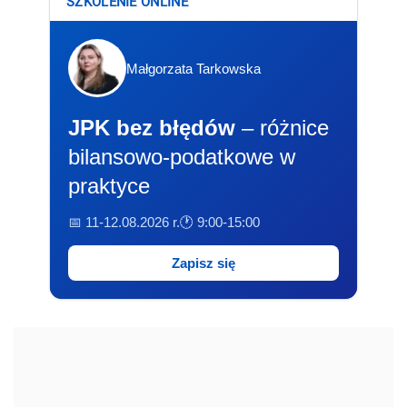
SZKOLENIE ONLINE
Małgorzata Tarkowska
JPK bez błędów
– różnice
bilansowo-podatkowe w
praktyce
📅 11-12.08.2026 r.
🕐 9:00-15:00
Zapisz się