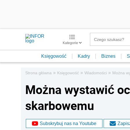
Kategorie
Księgowość
Kadry
Biznes
S
»
»
»
Strona główna
Księgowość
Wiadomości
Można wy
Można wystawić oc
skarbowemu
Subskrybuj nas na Youtube
Zapisz