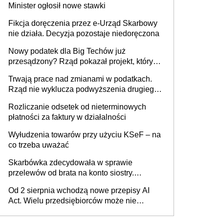
Minister ogłosił nowe stawki
racjonalnym wyjściem
Fikcja doręczenia przez e-Urząd Skarbowy
nie działa. Decyzja pozostaje niedoręczona
Nowy podatek dla Big Techów już
przesądzony? Rząd pokazał projekt, który
może zmienić zasady gry w Polsce
Trwają prace nad zmianami w podatkach.
Rząd nie wyklucza podwyższenia drugiego
progu PIT
Rozliczanie odsetek od nieterminowych
płatności za faktury w działalności
Wyłudzenia towarów przy użyciu KSeF – na
co trzeba uważać
Skarbówka zdecydowała w sprawie
przelewów od brata na konto siostry.
Pieniądze z emerytury mamy wyglądały jak
Od 2 sierpnia wchodzą nowe przepisy AI
darowizna, ale podatku jednak nie będzie
Act. Wielu przedsiębiorców może nie
wiedzieć, że dotyczą także ich