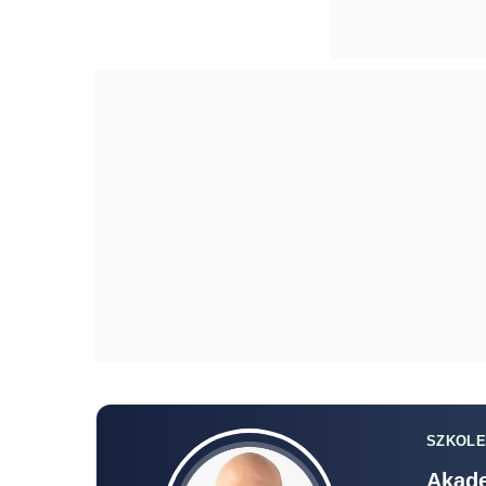
SZKOLE
Akade