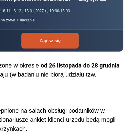
 18.11 | 8.12 | 13.01.2027 r., 10:00-15:00
, na żywo + nagranie
Zapisz się
od 26 listopada do 28 grudnia
zone w okresie
u (w badaniu nie biorą udziału tzw.
ępnione na salach obsługi podatników w
onariusze ankiet klienci urzędu będą mogli
krzynkach.