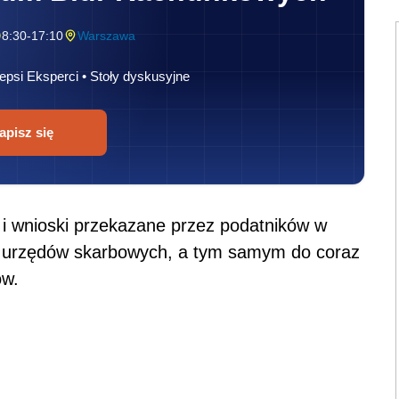
8:30-17:10
Warszawa
epsi Eksperci • Stoły dyskusyjne
apisz się
 i wnioski przekazane przez podatników w
y urzędów skarbowych, a tym samym do coraz
ów.