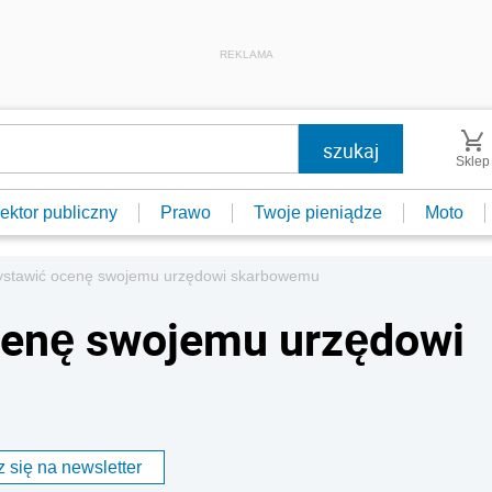
REKLAMA
Sklep
ektor publiczny
Prawo
Twoje pieniądze
Moto
stawić ocenę swojemu urzędowi skarbowemu
enę swojemu urzędowi
 się na newsletter