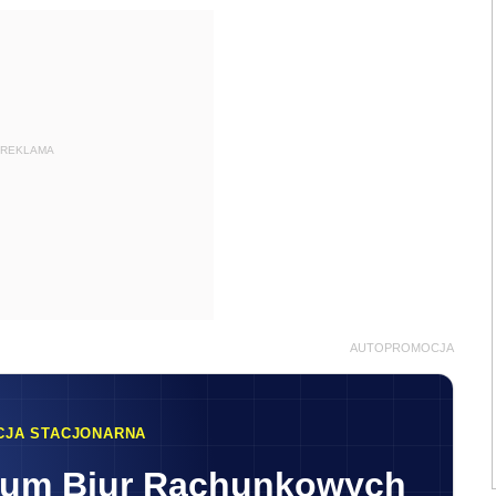
REKLAMA
AUTOPROMOCJA
CJA STACJONARNA
rum Biur Rachunkowych