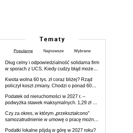
Tematy
Popularne
Najnowsze
Wybrane
Dług celny i odpowiedzialność solidarna firm
w sporach z UCS. Kiedy cudzy błąd może
stać się Twoim problemem
Kwota wolna 60 tys. zł coraz bliżej? Rząd
policzył koszt zmiany. Chodzi o ponad 60
mld zł
Podatek od nieruchomości w 2027 r. –
podwyżka stawek maksymalnych. 1,29 zł za
1 m2 mieszkania, 36,49 zł za 1 m2
Czy za okres, w którym „przekształcono”
budynków i lokali związanych z
samozatrudnienie w umowę o pracę można
prowadzeniem działalności gospodarczej
wystawić faktury korygujące? Rozwiązanie
Podatki lokalne pójdą w górę w 2027 roku?
umowy cywilnoprawnej jedynym