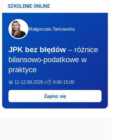
SZKOLENIE ONLINE
Małgorzata Tarkowska
JPK bez błędów
– różnice
bilansowo-podatkowe w
praktyce
📅 11-12.08.2026 r.
🕐 9:00-15:00
Zapisz się