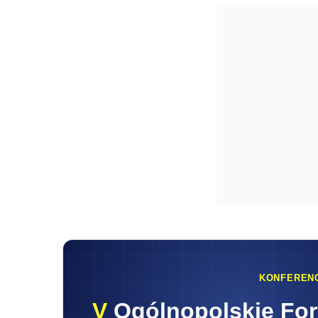
KONFEREN
V
Ogólnopolskie Fo