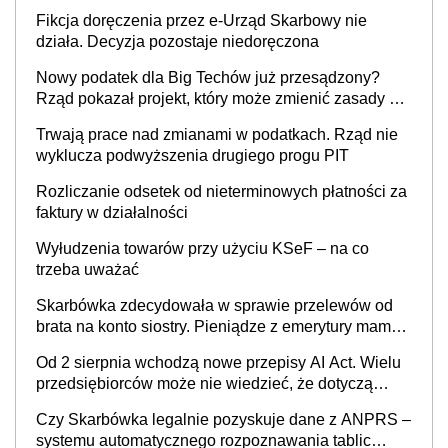
Fikcja doręczenia przez e-Urząd Skarbowy nie
działa. Decyzja pozostaje niedoręczona
Nowy podatek dla Big Techów już przesądzony?
Rząd pokazał projekt, który może zmienić zasady gry
w Polsce
Trwają prace nad zmianami w podatkach. Rząd nie
wyklucza podwyższenia drugiego progu PIT
Rozliczanie odsetek od nieterminowych płatności za
faktury w działalności
Wyłudzenia towarów przy użyciu KSeF – na co
trzeba uważać
Skarbówka zdecydowała w sprawie przelewów od
brata na konto siostry. Pieniądze z emerytury mamy
wyglądały jak darowizna, ale podatku jednak nie
Od 2 sierpnia wchodzą nowe przepisy AI Act. Wielu
będzie
przedsiębiorców może nie wiedzieć, że dotyczą
także ich
Czy Skarbówka legalnie pozyskuje dane z ANPRS –
systemu automatycznego rozpoznawania tablic