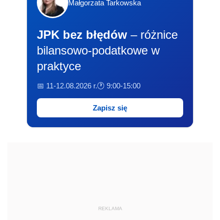
Małgorzata Tarkowska
JPK bez błędów
– różnice
bilansowo-podatkowe w
praktyce
📅 11-12.08.2026 r.
🕐 9:00-15:00
Zapisz się
REKLAMA