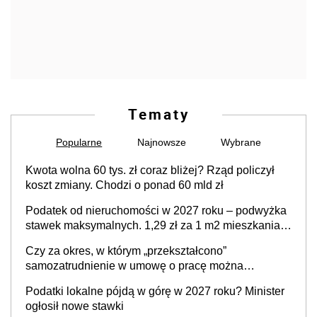
Tematy
Popularne
Najnowsze
Wybrane
Kwota wolna 60 tys. zł coraz bliżej? Rząd policzył
koszt zmiany. Chodzi o ponad 60 mld zł
Podatek od nieruchomości w 2027 roku – podwyżka
stawek maksymalnych. 1,29 zł za 1 m2 mieszkania,
36,49 zł za 1 m2 budynków i lokali związanych z
Czy za okres, w którym „przekształcono”
prowadzeniem działalności gospodarczej
samozatrudnienie w umowę o pracę można
wystawić faktury korygujące? Rozwiązanie umowy
Podatki lokalne pójdą w górę w 2027 roku? Minister
cywilnoprawnej jedynym racjonalnym wyjściem
ogłosił nowe stawki