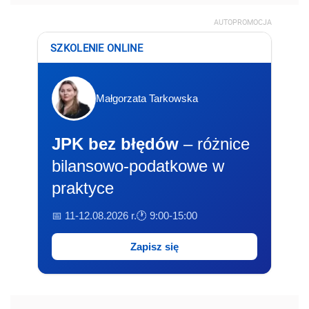
AUTOPROMOCJA
SZKOLENIE ONLINE
Małgorzata Tarkowska
JPK bez błędów
– różnice
bilansowo-podatkowe w
praktyce
📅 11-12.08.2026 r.
🕐 9:00-15:00
Zapisz się