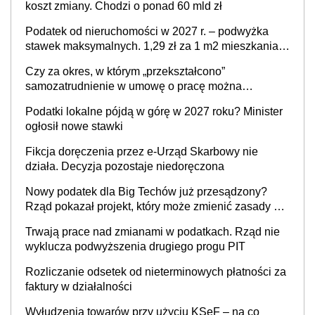
koszt zmiany. Chodzi o ponad 60 mld zł
Podatek od nieruchomości w 2027 r. – podwyżka
stawek maksymalnych. 1,29 zł za 1 m2 mieszkania,
36,49 zł za 1 m2 budynków i lokali związanych z
Czy za okres, w którym „przekształcono”
prowadzeniem działalności gospodarczej
samozatrudnienie w umowę o pracę można
wystawić faktury korygujące? Rozwiązanie umowy
Podatki lokalne pójdą w górę w 2027 roku? Minister
cywilnoprawnej jedynym racjonalnym wyjściem
ogłosił nowe stawki
Fikcja doręczenia przez e-Urząd Skarbowy nie
działa. Decyzja pozostaje niedoręczona
Nowy podatek dla Big Techów już przesądzony?
Rząd pokazał projekt, który może zmienić zasady gry
w Polsce
Trwają prace nad zmianami w podatkach. Rząd nie
wyklucza podwyższenia drugiego progu PIT
Rozliczanie odsetek od nieterminowych płatności za
faktury w działalności
Wyłudzenia towarów przy użyciu KSeF – na co