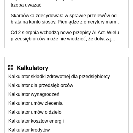
trzeba uważać
Skarbówka zdecydowała w sprawie przelewów od
brata na konto siostry. Pieniądze z emerytury mamy
wyglądały jak darowizna, ale podatku jednak nie
Od 2 sierpnia wchodzą nowe przepisy AI Act. Wielu
będzie
przedsiębiorców może nie wiedzieć, że dotyczą
także ich
Kalkulatory
Kalkulator składki zdrowotnej dla przedsiębiorcy
Kalkulator dla przedsiębiorców
Kalkulator wynagrodzeń
Kalkulator umów zlecenia
Kalkulator umów o dzieło
Kalkulator kosztów energii
Kalkulator kredytów