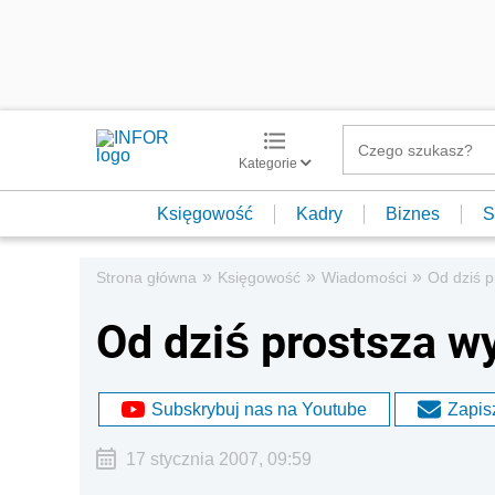
Kategorie
Księgowość
Kadry
Biznes
S
»
»
»
Strona główna
Księgowość
Wiadomości
Od dziś 
Od dziś prostsza 
Subskrybuj nas na Youtube
Zapisz
17 stycznia 2007, 09:59