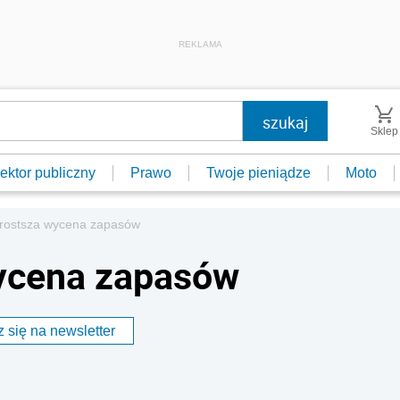
REKLAMA
Sklep
ektor publiczny
Prawo
Twoje pieniądze
Moto
prostsza wycena zapasów
wycena zapasów
 się na newsletter