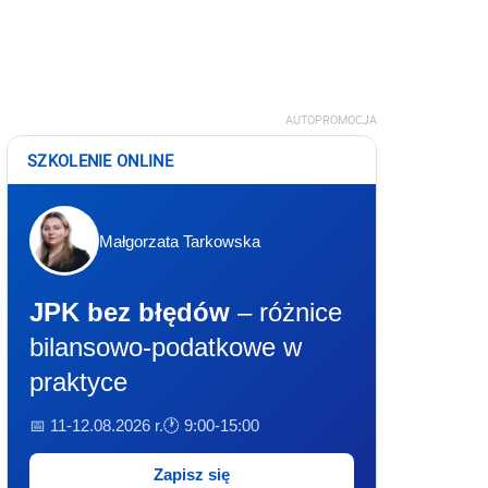
AUTOPROMOCJA
SZKOLENIE ONLINE
Małgorzata Tarkowska
JPK bez błędów
– różnice
bilansowo-podatkowe w
praktyce
📅 11-12.08.2026 r.
🕐 9:00-15:00
Zapisz się