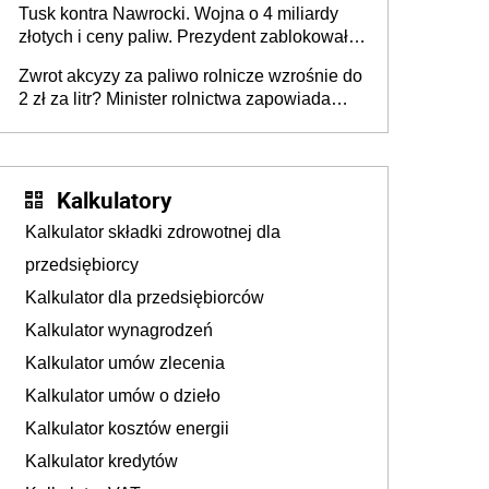
Tusk kontra Nawrocki. Wojna o 4 miliardy
złotych i ceny paliw. Prezydent zablokował
ustawę, premier mówi o „ciosie
Zwrot akcyzy za paliwo rolnicze wzrośnie do
wymierzonym we wszystkich polskich
2 zł za litr? Minister rolnictwa zapowiada
kierowców”
ważne zmiany dla rolników
Kalkulatory
Kalkulator składki zdrowotnej dla
przedsiębiorcy
Kalkulator dla przedsiębiorców
Kalkulator wynagrodzeń
Kalkulator umów zlecenia
Kalkulator umów o dzieło
Kalkulator kosztów energii
Kalkulator kredytów