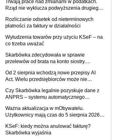
Trwają prace nad zmianami w podatkach.
Rząd nie wyklucza podwyższenia drugiego
progu PIT
Rozliczanie odsetek od nieterminowych
płatności za faktury w działalności
Wyłudzenia towarów przy użyciu KSeF – na
co trzeba uważać
Skarbówka zdecydowała w sprawie
przelewów od brata na konto siostry.
Pieniądze z emerytury mamy wyglądały jak
Od 2 sierpnia wchodzą nowe przepisy AI
darowizna, ale podatku jednak nie będzie
Act. Wielu przedsiębiorców może nie
wiedzieć, że dotyczą także ich
Czy Skarbówka legalnie pozyskuje dane z
ANPRS – systemu automatycznego
rozpoznawania tablic rejestracyjnych
Ważna aktualizacja w mObywatelu.
pojazdów z kamer drogowych?
Użytkownicy mają czas do 5 sierpnia 2026
roku
KSeF: kiedy można anulować fakturę?
Skarbówka wyjaśnia