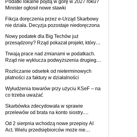
Podatki lokalne pójdą w górę w 2027 roku?
budynków i lokali związanych z
Minister ogłosił nowe stawki
prowadzeniem działalności gospodarczej
Fikcja doręczenia przez e-Urząd Skarbowy
nie działa. Decyzja pozostaje niedoręczona
Nowy podatek dla Big Techów już
przesądzony? Rząd pokazał projekt, który
może zmienić zasady gry w Polsce
Trwają prace nad zmianami w podatkach.
Rząd nie wyklucza podwyższenia drugiego
progu PIT
Rozliczanie odsetek od nieterminowych
płatności za faktury w działalności
Wyłudzenia towarów przy użyciu KSeF – na
co trzeba uważać
Skarbówka zdecydowała w sprawie
przelewów od brata na konto siostry.
Pieniądze z emerytury mamy wyglądały jak
Od 2 sierpnia wchodzą nowe przepisy AI
darowizna, ale podatku jednak nie będzie
Act. Wielu przedsiębiorców może nie
wiedzieć, że dotyczą także ich