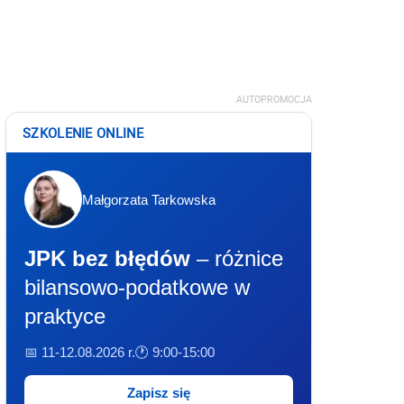
AUTOPROMOCJA
SZKOLENIE ONLINE
Małgorzata Tarkowska
JPK bez błędów
– różnice
bilansowo-podatkowe w
praktyce
📅 11-12.08.2026 r.
🕐 9:00-15:00
Zapisz się