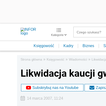
Kategorie
Księgowość
Kadry
Biznes
S
»
»
»
Strona główna
Księgowość
Wiadomości
Likwidacj
Likwidacja kaucji g
Subskrybuj nas na Youtube
Zapisz
14 marca 2007, 11:24