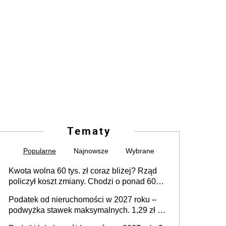
Tematy
Popularne
Najnowsze
Wybrane
Kwota wolna 60 tys. zł coraz bliżej? Rząd
policzył koszt zmiany. Chodzi o ponad 60
mld zł
Podatek od nieruchomości w 2027 roku –
podwyżka stawek maksymalnych. 1,29 zł za
1 m2 mieszkania, 36,49 zł za 1 m2