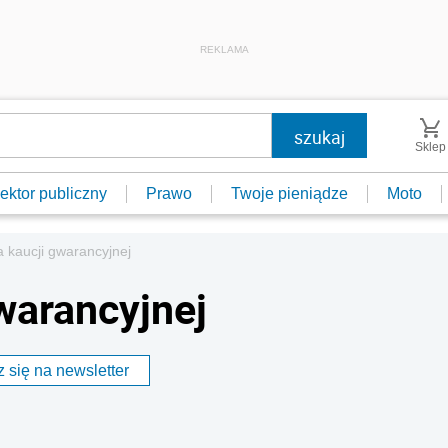
REKLAMA
Sklep
ektor publiczny
Prawo
Twoje pieniądze
Moto
a kaucji gwarancyjnej
warancyjnej
 się na newsletter