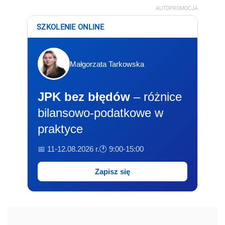
AUTOPROMOCJA
SZKOLENIE ONLINE
Małgorzata Tarkowska
JPK bez błędów
– różnice
bilansowo-podatkowe w
praktyce
📅 11-12.08.2026 r.
🕐 9:00-15:00
Zapisz się