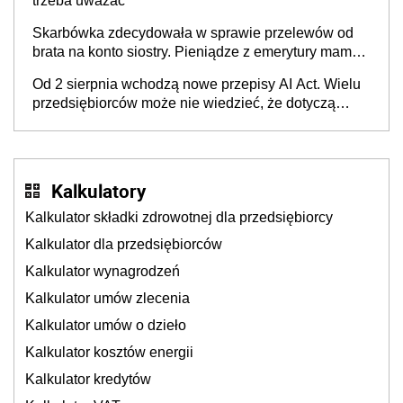
trzeba uważać
Skarbówka zdecydowała w sprawie przelewów od
brata na konto siostry. Pieniądze z emerytury mamy
wyglądały jak darowizna, ale podatku jednak nie
Od 2 sierpnia wchodzą nowe przepisy AI Act. Wielu
będzie
przedsiębiorców może nie wiedzieć, że dotyczą
także ich
Kalkulatory
Kalkulator składki zdrowotnej dla przedsiębiorcy
Kalkulator dla przedsiębiorców
Kalkulator wynagrodzeń
Kalkulator umów zlecenia
Kalkulator umów o dzieło
Kalkulator kosztów energii
Kalkulator kredytów