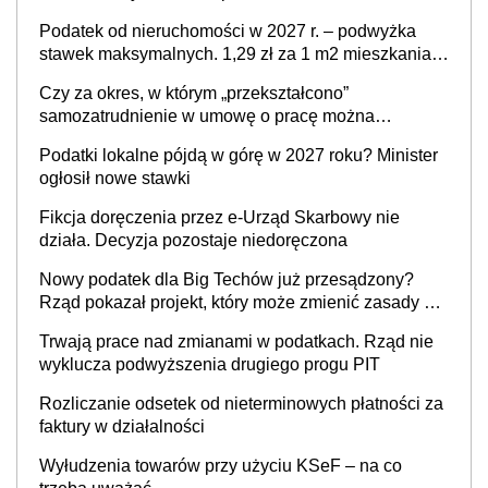
Podatek od nieruchomości w 2027 r. – podwyżka
stawek maksymalnych. 1,29 zł za 1 m2 mieszkania,
36,49 zł za 1 m2 budynków i lokali związanych z
Czy za okres, w którym „przekształcono”
prowadzeniem działalności gospodarczej
samozatrudnienie w umowę o pracę można
wystawić faktury korygujące? Rozwiązanie umowy
Podatki lokalne pójdą w górę w 2027 roku? Minister
cywilnoprawnej jedynym racjonalnym wyjściem
ogłosił nowe stawki
Fikcja doręczenia przez e-Urząd Skarbowy nie
działa. Decyzja pozostaje niedoręczona
Nowy podatek dla Big Techów już przesądzony?
Rząd pokazał projekt, który może zmienić zasady gry
w Polsce
Trwają prace nad zmianami w podatkach. Rząd nie
wyklucza podwyższenia drugiego progu PIT
Rozliczanie odsetek od nieterminowych płatności za
faktury w działalności
Wyłudzenia towarów przy użyciu KSeF – na co