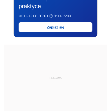
praktyce
📅 11-12.08.2026 r.
🕐 9:00-15:00
Zapisz się
REKLAMA