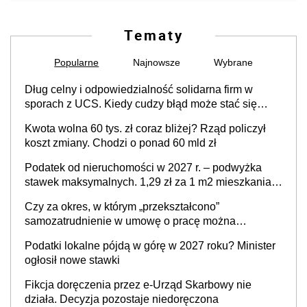
Tematy
Popularne
Najnowsze
Wybrane
Dług celny i odpowiedzialność solidarna firm w
sporach z UCS. Kiedy cudzy błąd może stać się
Twoim problemem
Kwota wolna 60 tys. zł coraz bliżej? Rząd policzył
koszt zmiany. Chodzi o ponad 60 mld zł
Podatek od nieruchomości w 2027 r. – podwyżka
stawek maksymalnych. 1,29 zł za 1 m2 mieszkania,
36,49 zł za 1 m2 budynków i lokali związanych z
Czy za okres, w którym „przekształcono”
prowadzeniem działalności gospodarczej
samozatrudnienie w umowę o pracę można
wystawić faktury korygujące? Rozwiązanie umowy
Podatki lokalne pójdą w górę w 2027 roku? Minister
cywilnoprawnej jedynym racjonalnym wyjściem
ogłosił nowe stawki
Fikcja doręczenia przez e-Urząd Skarbowy nie
działa. Decyzja pozostaje niedoręczona