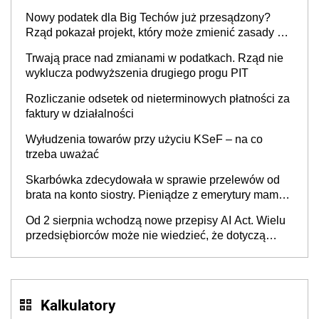
Nowy podatek dla Big Techów już przesądzony?
Rząd pokazał projekt, który może zmienić zasady gry
w Polsce
Trwają prace nad zmianami w podatkach. Rząd nie
wyklucza podwyższenia drugiego progu PIT
Rozliczanie odsetek od nieterminowych płatności za
faktury w działalności
Wyłudzenia towarów przy użyciu KSeF – na co
trzeba uważać
Skarbówka zdecydowała w sprawie przelewów od
brata na konto siostry. Pieniądze z emerytury mamy
wyglądały jak darowizna, ale podatku jednak nie
Od 2 sierpnia wchodzą nowe przepisy AI Act. Wielu
będzie
przedsiębiorców może nie wiedzieć, że dotyczą
także ich
Kalkulatory