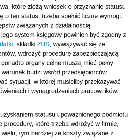
twa, które złożą wniosek o przyznanie statusu
ę o ten status, trzeba spełnić liczne wymogi:
ępstw związanych z działalnością
 jego system księgowy powinien być zgodny z
datki
, składki
ZUS
, wywiązywać się ze
ntów, wdrożyć procedurę zabezpieczającą
a ponadto organy celne muszą mieć pełny
ni warunek budzi wśród przedsiębiorców
ać sytuacji, w której musieliby przekazywać
ówieniach i wynagrodzeniach pracowników.
i uzyskaniem statusu upoważnionego podmiotu
 procedury, które trzeba wdrożyć w firmie,
 wielu, tym bardziej że koszty związane z