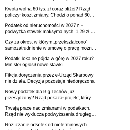
stać się Twoim problemem
Kwota wolna 60 tys. zł coraz bliżej? Rząd
policzył koszt zmiany. Chodzi o ponad 60
mld zł
Podatek od nieruchomości w 2027 r. –
podwyżka stawek maksymalnych. 1,29 zł za
1 m2 mieszkania, 36,49 zł za 1 m2
Czy za okres, w którym „przekształcono”
budynków i lokali związanych z
samozatrudnienie w umowę o pracę można
prowadzeniem działalności gospodarczej
wystawić faktury korygujące? Rozwiązanie
Podatki lokalne pójdą w górę w 2027 roku?
umowy cywilnoprawnej jedynym
Minister ogłosił nowe stawki
racjonalnym wyjściem
Fikcja doręczenia przez e-Urząd Skarbowy
nie działa. Decyzja pozostaje niedoręczona
Nowy podatek dla Big Techów już
przesądzony? Rząd pokazał projekt, który
może zmienić zasady gry w Polsce
Trwają prace nad zmianami w podatkach.
Rząd nie wyklucza podwyższenia drugiego
progu PIT
Rozliczanie odsetek od nieterminowych