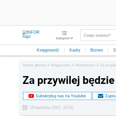
Kategorie
Księgowość
Kadry
Biznes
S
»
»
»
Strona główna
Księgowość
Wiadomości
Za przywi
Za przywilej będzie
Subskrybuj nas na Youtube
Zapisz
19 kwietnia 2007, 10:30