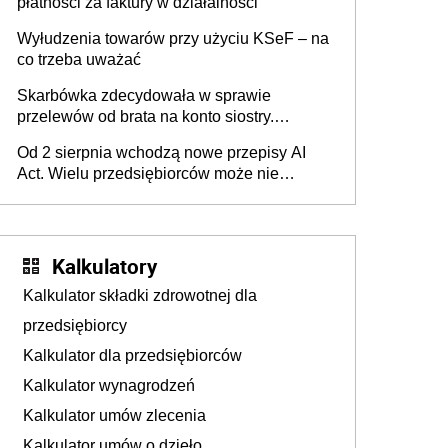
płatności za faktury w działalności
Wyłudzenia towarów przy użyciu KSeF – na
co trzeba uważać
Skarbówka zdecydowała w sprawie
przelewów od brata na konto siostry.
Pieniądze z emerytury mamy wyglądały jak
Od 2 sierpnia wchodzą nowe przepisy AI
darowizna, ale podatku jednak nie będzie
Act. Wielu przedsiębiorców może nie
wiedzieć, że dotyczą także ich
Kalkulatory
Kalkulator składki zdrowotnej dla
przedsiębiorcy
Kalkulator dla przedsiębiorców
Kalkulator wynagrodzeń
Kalkulator umów zlecenia
Kalkulator umów o dzieło