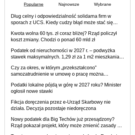
Popularne
Najnowsze
Wybrane
Dług celny i odpowiedzialność solidarna firm w
sporach z UCS. Kiedy cudzy błąd może stać się
Twoim problemem
Kwota wolna 60 tys. zł coraz bliżej? Rząd policzył
koszt zmiany. Chodzi o ponad 60 mld zł
Podatek od nieruchomości w 2027 r. – podwyżka
stawek maksymalnych. 1,29 zł za 1 m2 mieszkania,
36,49 zł za 1 m2 budynków i lokali związanych z
Czy za okres, w którym „przekształcono”
prowadzeniem działalności gospodarczej
samozatrudnienie w umowę o pracę można
wystawić faktury korygujące? Rozwiązanie umowy
Podatki lokalne pójdą w górę w 2027 roku? Minister
cywilnoprawnej jedynym racjonalnym wyjściem
ogłosił nowe stawki
Fikcja doręczenia przez e-Urząd Skarbowy nie
działa. Decyzja pozostaje niedoręczona
Nowy podatek dla Big Techów już przesądzony?
Rząd pokazał projekt, który może zmienić zasady gry
w Polsce