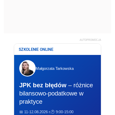
AUTOPROMOCJA
SZKOLENIE ONLINE
Małgorzata Tarkowska
JPK bez błędów
– różnice
bilansowo-podatkowe w
praktyce
📅 11-12.08.2026 r.
🕐 9:00-15:00