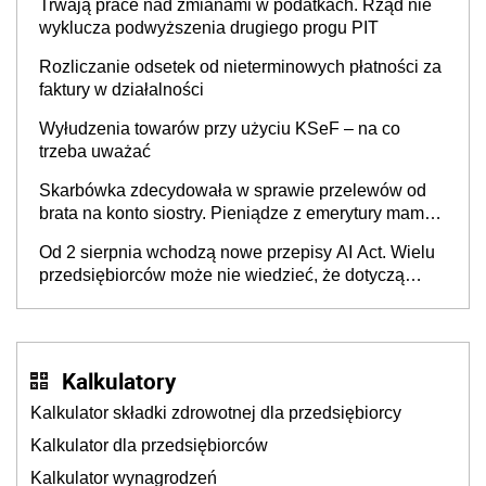
Trwają prace nad zmianami w podatkach. Rząd nie
wyklucza podwyższenia drugiego progu PIT
Rozliczanie odsetek od nieterminowych płatności za
faktury w działalności
Wyłudzenia towarów przy użyciu KSeF – na co
trzeba uważać
Skarbówka zdecydowała w sprawie przelewów od
brata na konto siostry. Pieniądze z emerytury mamy
wyglądały jak darowizna, ale podatku jednak nie
Od 2 sierpnia wchodzą nowe przepisy AI Act. Wielu
będzie
przedsiębiorców może nie wiedzieć, że dotyczą
także ich
Kalkulatory
Kalkulator składki zdrowotnej dla przedsiębiorcy
Kalkulator dla przedsiębiorców
Kalkulator wynagrodzeń