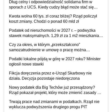
Dług celny i odpowiedzialność solidarna firm w
sporach z UCS. Kiedy cudzy błąd może stać się
Twoim problemem
Kwota wolna 60 tys. zł coraz bliżej? Rząd policzył
koszt zmiany. Chodzi o ponad 60 mld zł
Podatek od nieruchomości w 2027 r. – podwyżka
stawek maksymalnych. 1,29 zł za 1 m2 mieszkania,
36,49 zł za 1 m2 budynków i lokali związanych z
Czy za okres, w którym „przekształcono”
prowadzeniem działalności gospodarczej
samozatrudnienie w umowę o pracę można
wystawić faktury korygujące? Rozwiązanie umowy
Podatki lokalne pójdą w górę w 2027 roku? Minister
cywilnoprawnej jedynym racjonalnym wyjściem
ogłosił nowe stawki
Fikcja doręczenia przez e-Urząd Skarbowy nie
działa. Decyzja pozostaje niedoręczona
Nowy podatek dla Big Techów już przesądzony?
Rząd pokazał projekt, który może zmienić zasady gry
w Polsce
Trwają prace nad zmianami w podatkach. Rząd nie
wyklucza podwyższenia drugiego progu PIT