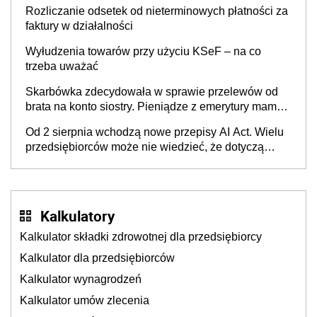
Rozliczanie odsetek od nieterminowych płatności za
faktury w działalności
Wyłudzenia towarów przy użyciu KSeF – na co
trzeba uważać
Skarbówka zdecydowała w sprawie przelewów od
brata na konto siostry. Pieniądze z emerytury mamy
wyglądały jak darowizna, ale podatku jednak nie
Od 2 sierpnia wchodzą nowe przepisy AI Act. Wielu
będzie
przedsiębiorców może nie wiedzieć, że dotyczą
także ich
Kalkulatory
Kalkulator składki zdrowotnej dla przedsiębiorcy
Kalkulator dla przedsiębiorców
Kalkulator wynagrodzeń
Kalkulator umów zlecenia