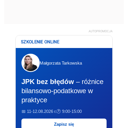
AUTOPROMOCJA
SZKOLENIE ONLINE
Małgorzata Tarkowska
JPK bez błędów
– różnice
bilansowo-podatkowe w
praktyce
📅 11-12.08.2026 r.
🕐 9:00-15:00
Zapisz się