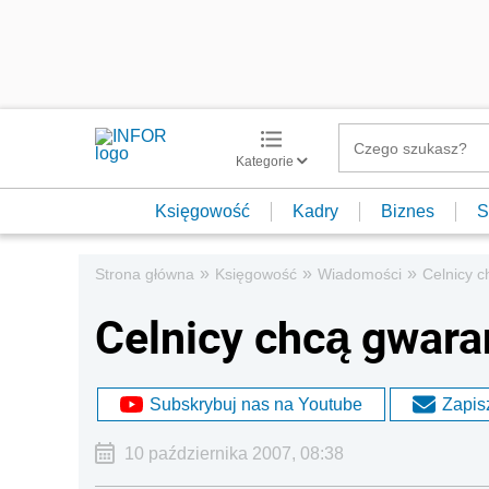
Kategorie
Księgowość
Kadry
Biznes
S
»
»
»
Strona główna
Księgowość
Wiadomości
Celnicy c
Celnicy chcą gwara
Subskrybuj nas na Youtube
Zapisz
10 października 2007, 08:38