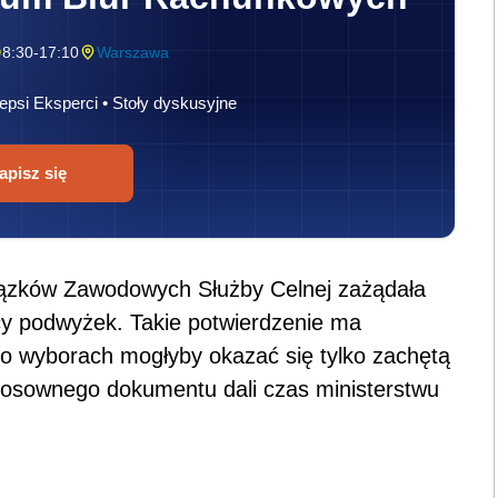
8:30-17:10
Warszawa
epsi Eksperci • Stoły dyskusyjne
apisz się
ązków Zawodowych Służby Celnej zażądała
cy podwyżek. Takie potwierdzenie ma
po wyborach mogłyby okazać się tylko zachętą
tosownego dokumentu dali czas ministerstwu