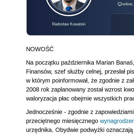
online
Radosław Kowalski
NOWOŚĆ
Na początku października Marian Banaś,
Finansów, szef służby celnej, przesłał p
w którym poinformował, że zgodnie z za
2008 rok zaplanowany został wzrost kwot
waloryzacja płac obejmie wszystkich pra
Jednocześnie - zgodnie z zapowiedziami 
przeciętnego miesięcznego
wynagrodzen
urzędnika. Obydwie podwyżki oznaczają