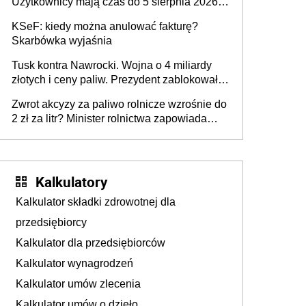
Użytkownicy mają czas do 5 sierpnia 2026
roku
KSeF: kiedy można anulować fakturę?
Skarbówka wyjaśnia
Tusk kontra Nawrocki. Wojna o 4 miliardy
złotych i ceny paliw. Prezydent zablokował
ustawę, premier mówi o „ciosie
Zwrot akcyzy za paliwo rolnicze wzrośnie do
wymierzonym we wszystkich polskich
2 zł za litr? Minister rolnictwa zapowiada
kierowców”
ważne zmiany dla rolników
Kalkulatory
Kalkulator składki zdrowotnej dla
przedsiębiorcy
Kalkulator dla przedsiębiorców
Kalkulator wynagrodzeń
Kalkulator umów zlecenia
Kalkulator umów o dzieło