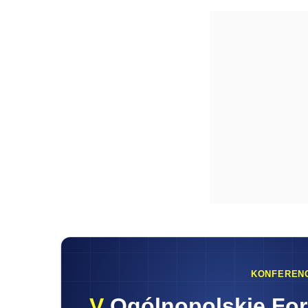
KONFEREN
V
Ogólnopolskie Fo