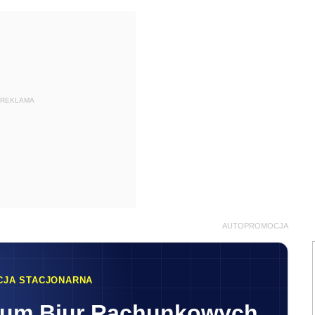
REKLAMA
AUTOPROMOCJA
CJA STACJONARNA
rum Biur Rachunkowych