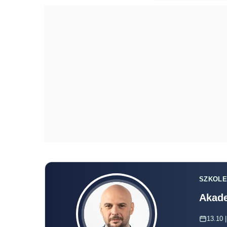
SZKOLE
Akade
13.10 |