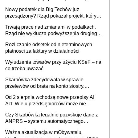
Nowy podatek dla Big Techów już
przesądzony? Rząd pokazał projekt, który
może zmienić zasady gry w Polsce
Trwają prace nad zmianami w podatkach.
Rząd nie wyklucza podwyższenia drugiego
progu PIT
Rozliczanie odsetek od nieterminowych
płatności za faktury w działalności
Wyłudzenia towarów przy użyciu KSeF – na
co trzeba uważać
Skarbówka zdecydowała w sprawie
przelewów od brata na konto siostry.
Pieniądze z emerytury mamy wyglądały jak
Od 2 sierpnia wchodzą nowe przepisy AI
darowizna, ale podatku jednak nie będzie
Act. Wielu przedsiębiorców może nie
wiedzieć, że dotyczą także ich
Czy Skarbówka legalnie pozyskuje dane z
ANPRS – systemu automatycznego
rozpoznawania tablic rejestracyjnych
Ważna aktualizacja w mObywatelu.
pojazdów z kamer drogowych?