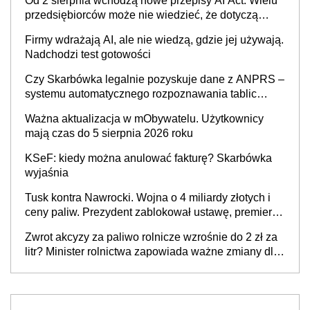
Od 2 sierpnia wchodzą nowe przepisy AI Act. Wielu
będzie
przedsiębiorców może nie wiedzieć, że dotyczą
także ich
Firmy wdrażają AI, ale nie wiedzą, gdzie jej używają.
Nadchodzi test gotowości
Czy Skarbówka legalnie pozyskuje dane z ANPRS –
systemu automatycznego rozpoznawania tablic
rejestracyjnych pojazdów z kamer drogowych?
Ważna aktualizacja w mObywatelu. Użytkownicy
mają czas do 5 sierpnia 2026 roku
KSeF: kiedy można anulować fakturę? Skarbówka
wyjaśnia
Tusk kontra Nawrocki. Wojna o 4 miliardy złotych i
ceny paliw. Prezydent zablokował ustawę, premier
mówi o „ciosie wymierzonym we wszystkich polskich
Zwrot akcyzy za paliwo rolnicze wzrośnie do 2 zł za
kierowców”
litr? Minister rolnictwa zapowiada ważne zmiany dla
rolników