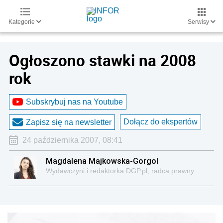
Kategorie
Serwisy
Ogłoszono stawki na 2008
rok
Subskrybuj nas na Youtube
Dołącz do ekspertów
Zapisz się na newsletter
24 października 2007, 08:41
Magdalena Majkowska-Gorgol
Wydawczyni i redaktorka DGP.pl, radca prawny