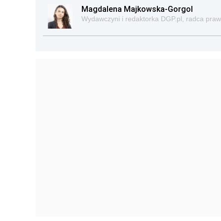
Magdalena Majkowska-Gorgol
Wydawczyni i redaktorka DGP.pl, radca pra