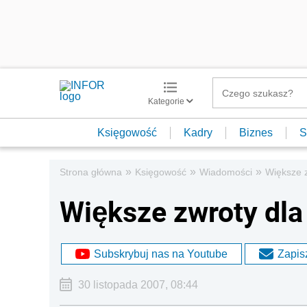
Kategorie
Księgowość
Kadry
Biznes
S
»
»
»
Strona główna
Księgowość
Wiadomości
Większe z
Większe zwroty dla
Subskrybuj nas na Youtube
Zapisz
30 listopada 2007, 08:44