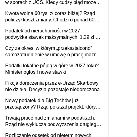
w sporach z UCS. Kiedy cudzy błąd może
stać się Twoim problemem
Kwota wolna 60 tys. zł coraz bliżej? Rząd
policzył koszt zmiany. Chodzi o ponad 60
mld zł
Podatek od nieruchomości w 2027 r. –
podwyżka stawek maksymalnych. 1,29 zł za
1 m2 mieszkania, 36,49 zł za 1 m2
Czy za okres, w którym „przekształcono”
budynków i lokali związanych z
samozatrudnienie w umowę o pracę można
prowadzeniem działalności gospodarczej
wystawić faktury korygujące? Rozwiązanie
Podatki lokalne pójdą w górę w 2027 roku?
umowy cywilnoprawnej jedynym
Minister ogłosił nowe stawki
racjonalnym wyjściem
Fikcja doręczenia przez e-Urząd Skarbowy
nie działa. Decyzja pozostaje niedoręczona
Nowy podatek dla Big Techów już
przesądzony? Rząd pokazał projekt, który
może zmienić zasady gry w Polsce
Trwają prace nad zmianami w podatkach.
Rząd nie wyklucza podwyższenia drugiego
progu PIT
Rozliczanie odsetek od nieterminowych