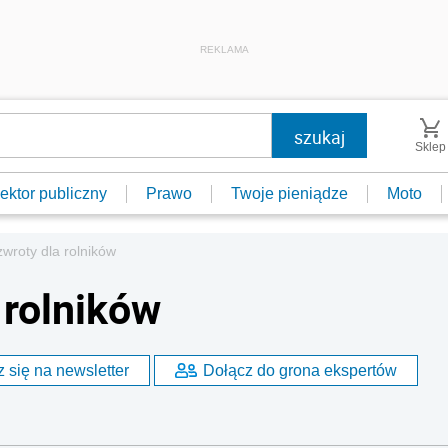
REKLAMA
Sklep
ektor publiczny
Prawo
Twoje pieniądze
Moto
wroty dla rolników
 rolników
 się na newsletter
Dołącz do grona ekspertów