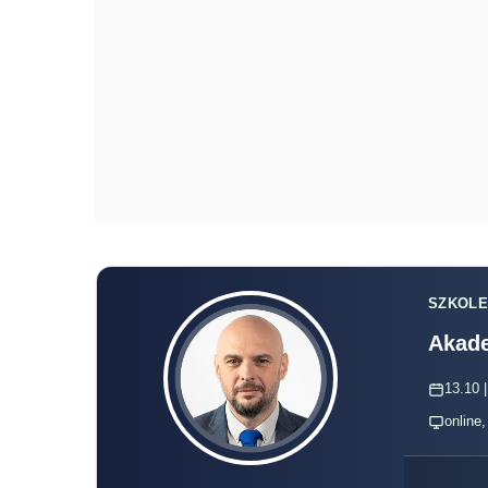
SZKOLE
Akade
13.10 |
online