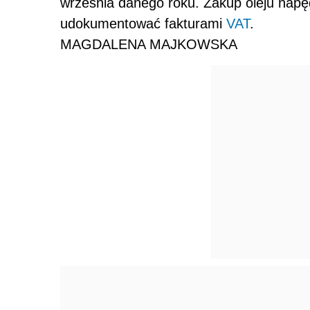
września danego roku. Zakup oleju napę
udokumentować fakturami
VAT
.
MAGDALENA MAJKOWSKA