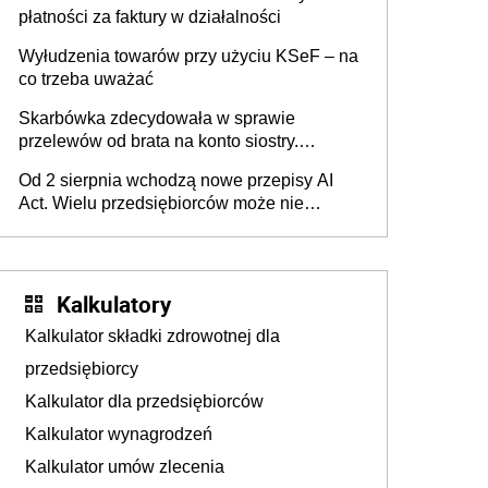
płatności za faktury w działalności
Wyłudzenia towarów przy użyciu KSeF – na
co trzeba uważać
Skarbówka zdecydowała w sprawie
przelewów od brata na konto siostry.
Pieniądze z emerytury mamy wyglądały jak
Od 2 sierpnia wchodzą nowe przepisy AI
darowizna, ale podatku jednak nie będzie
Act. Wielu przedsiębiorców może nie
wiedzieć, że dotyczą także ich
Kalkulatory
Kalkulator składki zdrowotnej dla
przedsiębiorcy
Kalkulator dla przedsiębiorców
Kalkulator wynagrodzeń
Kalkulator umów zlecenia