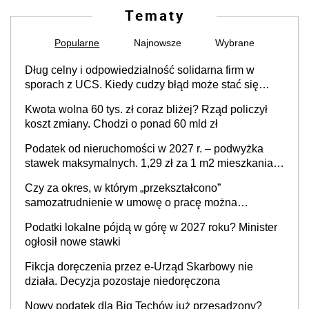
Tematy
Popularne
Najnowsze
Wybrane
Dług celny i odpowiedzialność solidarna firm w
sporach z UCS. Kiedy cudzy błąd może stać się
Twoim problemem
Kwota wolna 60 tys. zł coraz bliżej? Rząd policzył
koszt zmiany. Chodzi o ponad 60 mld zł
Podatek od nieruchomości w 2027 r. – podwyżka
stawek maksymalnych. 1,29 zł za 1 m2 mieszkania,
36,49 zł za 1 m2 budynków i lokali związanych z
Czy za okres, w którym „przekształcono”
prowadzeniem działalności gospodarczej
samozatrudnienie w umowę o pracę można
wystawić faktury korygujące? Rozwiązanie umowy
Podatki lokalne pójdą w górę w 2027 roku? Minister
cywilnoprawnej jedynym racjonalnym wyjściem
ogłosił nowe stawki
Fikcja doręczenia przez e-Urząd Skarbowy nie
działa. Decyzja pozostaje niedoręczona
Nowy podatek dla Big Techów już przesądzony?