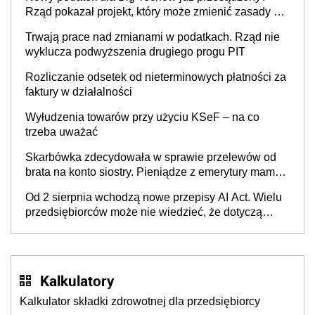
Rząd pokazał projekt, który może zmienić zasady gry
w Polsce
Trwają prace nad zmianami w podatkach. Rząd nie
wyklucza podwyższenia drugiego progu PIT
Rozliczanie odsetek od nieterminowych płatności za
faktury w działalności
Wyłudzenia towarów przy użyciu KSeF – na co
trzeba uważać
Skarbówka zdecydowała w sprawie przelewów od
brata na konto siostry. Pieniądze z emerytury mamy
wyglądały jak darowizna, ale podatku jednak nie
Od 2 sierpnia wchodzą nowe przepisy AI Act. Wielu
będzie
przedsiębiorców może nie wiedzieć, że dotyczą
także ich
Kalkulatory
Kalkulator składki zdrowotnej dla przedsiębiorcy