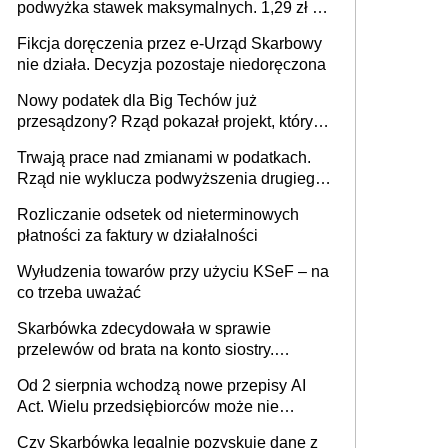
podwyżka stawek maksymalnych. 1,29 zł za
1 m2 mieszkania, 36,49 zł za 1 m2
Fikcja doręczenia przez e-Urząd Skarbowy
budynków i lokali związanych z
nie działa. Decyzja pozostaje niedoręczona
prowadzeniem działalności gospodarczej
Nowy podatek dla Big Techów już
przesądzony? Rząd pokazał projekt, który
może zmienić zasady gry w Polsce
Trwają prace nad zmianami w podatkach.
Rząd nie wyklucza podwyższenia drugiego
progu PIT
Rozliczanie odsetek od nieterminowych
płatności za faktury w działalności
Wyłudzenia towarów przy użyciu KSeF – na
co trzeba uważać
Skarbówka zdecydowała w sprawie
przelewów od brata na konto siostry.
Pieniądze z emerytury mamy wyglądały jak
Od 2 sierpnia wchodzą nowe przepisy AI
darowizna, ale podatku jednak nie będzie
Act. Wielu przedsiębiorców może nie
wiedzieć, że dotyczą także ich
Czy Skarbówka legalnie pozyskuje dane z