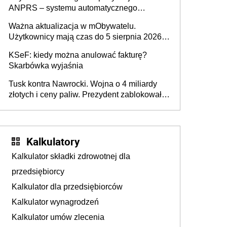
ANPRS – systemu automatycznego
rozpoznawania tablic rejestracyjnych
Ważna aktualizacja w mObywatelu.
pojazdów z kamer drogowych?
Użytkownicy mają czas do 5 sierpnia 2026
roku
KSeF: kiedy można anulować fakturę?
Skarbówka wyjaśnia
Tusk kontra Nawrocki. Wojna o 4 miliardy
złotych i ceny paliw. Prezydent zablokował
ustawę, premier mówi o „ciosie
wymierzonym we wszystkich polskich
kierowców”
Kalkulatory
Kalkulator składki zdrowotnej dla
przedsiębiorcy
Kalkulator dla przedsiębiorców
Kalkulator wynagrodzeń
Kalkulator umów zlecenia