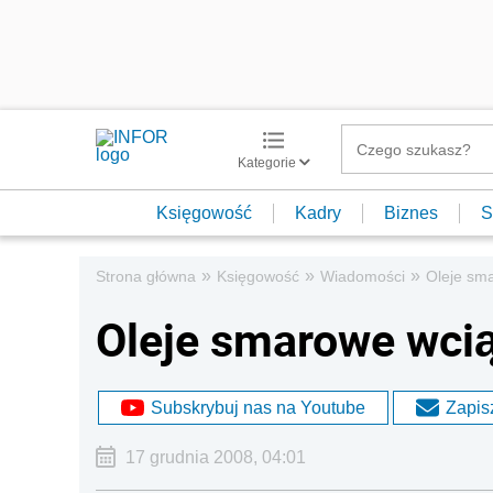
Kategorie
Księgowość
Kadry
Biznes
S
»
»
»
Strona główna
Księgowość
Wiadomości
Oleje sm
Oleje smarowe wci
Subskrybuj nas na Youtube
Zapisz
17 grudnia 2008, 04:01