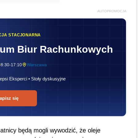
AUTOPROMOCJA
CJA STACJONARNA
rum Biur Rachunkowych
8:30-17:10
Warszawa
epsi Eksperci • Stoły dyskusyjne
apisz się
atnicy będą mogli wywodzić, że oleje