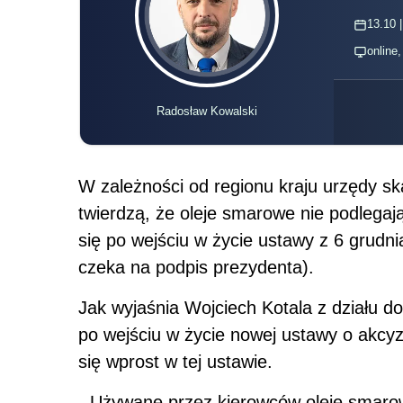
13.10 |
online
Radosław Kowalski
W zależności od regionu kraju urzędy s
twierdzą, że oleje smarowe nie podlegają
się po wejściu w życie ustawy z 6 grudn
czeka na podpis prezydenta).
Jak wyjaśnia Wojciech Kotala z działu d
po wejściu w życie nowej ustawy o akcy
się wprost w tej ustawie.
- Używane przez kierowców oleje smaro