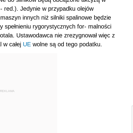
ę - red.). Jedynie w przypadku olejów
szyn innych niż silniki spalinowe będzie
y spełnieniu rygorystycznych for- malności
Kotala. Ustawodawca nie zrezygnował więc z
l w całej
UE
wolne są od tego podatku.
REKLAMA