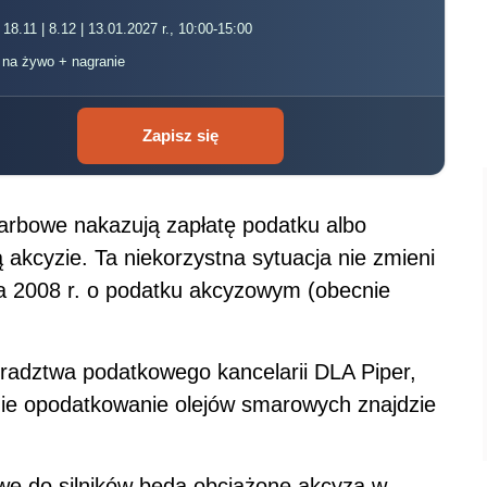
 18.11 | 8.12 | 13.01.2027 r., 10:00-15:00
, na żywo + nagranie
Zapisz się
karbowe nakazują zapłatę podatku albo
 akcyzie. Ta niekorzystna sytuacja nie zmieni
ia 2008 r. o podatku akcyzowym (obecnie
oradztwa podatkowego kancelarii DLA Piper,
zie opodatkowanie olejów smarowych znajdzie
we do silników będą obciążone akcyzą w