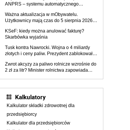
ANPRS – systemu automatycznego
rozpoznawania tablic rejestracyjnych
Ważna aktualizacja w mObywatelu.
pojazdów z kamer drogowych?
Użytkownicy mają czas do 5 sierpnia 2026
roku
KSeF: kiedy można anulować fakturę?
Skarbówka wyjaśnia
Tusk kontra Nawrocki. Wojna o 4 miliardy
złotych i ceny paliw. Prezydent zablokował
ustawę, premier mówi o „ciosie
Zwrot akcyzy za paliwo rolnicze wzrośnie do
wymierzonym we wszystkich polskich
2 zł za litr? Minister rolnictwa zapowiada
kierowców”
ważne zmiany dla rolników
Kalkulatory
Kalkulator składki zdrowotnej dla
przedsiębiorcy
Kalkulator dla przedsiębiorców