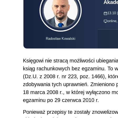
Akade
13.10 |
online
Radosław Kowalski
Księgowi nie stracą możliwości ubiegani
ksiąg rachunkowych bez egzaminu. To w
(Dz.U. z 2008 r. nr 223, poz. 1466), k
zdobywania tych uprawnień. Zmieniono p
18 marca 2008 r., w której wyłączono moż
egzaminu po 29 czerwca 2010 r.
Ponieważ przepisy te zostały znowelizo