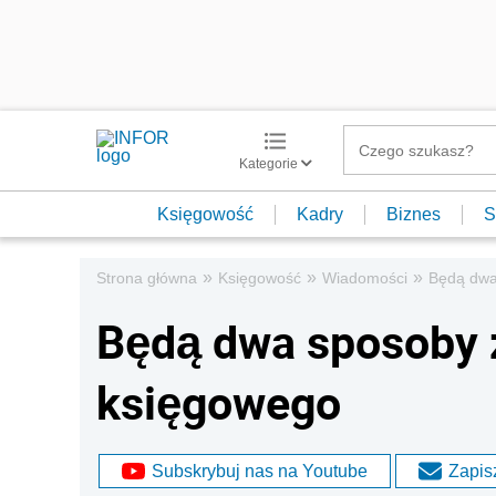
Kategorie
Księgowość
Kadry
Biznes
S
»
»
»
Strona główna
Księgowość
Wiadomości
Będą dwa
Będą dwa sposoby 
księgowego
Subskrybuj nas na Youtube
Zapisz