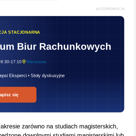
AUTOPROMOCJA
CJA STACJONARNA
rum Biur Rachunkowych
8:30-17:10
Warszawa
epsi Eksperci • Stoły dyskusyjne
apisz się
kresie zarówno na studiach magisterskich,
rzedzone dowolnymi studiami magisterskimi lub