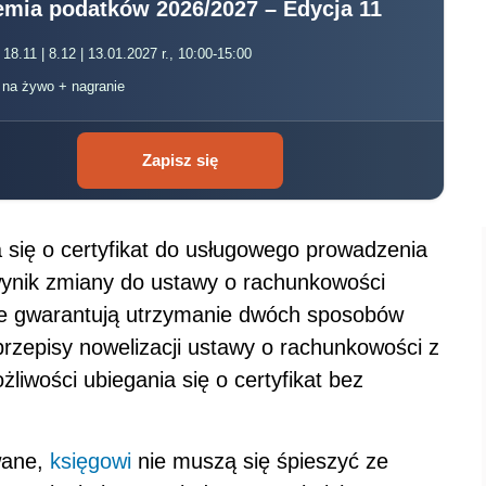
mia podatków 2026/2027 – Edycja 11
 18.11 | 8.12 | 13.01.2027 r., 10:00-15:00
, na żywo + nagranie
Zapisz się
a się o certyfikat do usługowego prowadzenia
ynik zmiany do ustawy o rachunkowości
tóre gwarantują utrzymanie dwóch sposobów
rzepisy nowelizacji ustawy o rachunkowości z
liwości ubiegania się o certyfikat bez
wane,
księgowi
nie muszą się śpieszyć ze