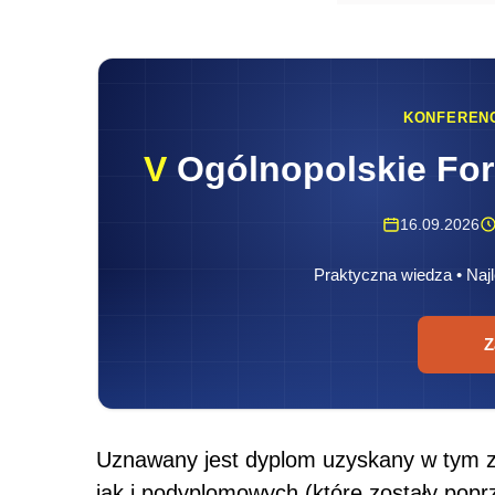
KONFEREN
V
Ogólnopolskie Fo
16.09.2026
Praktyczna wiedza • Najl
Z
Uznawany jest dyplom uzyskany w tym za
jak i podyplomowych (które zostały pop