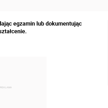
dając egzamin lub dokumentując
ztałcenie.
REKLAMA