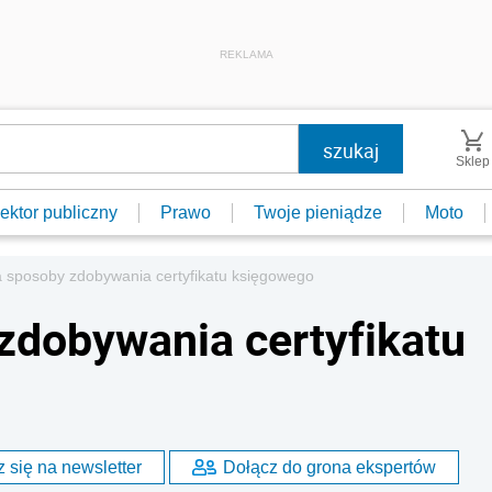
REKLAMA
Sklep
ektor publiczny
Prawo
Twoje pieniądze
Moto
 sposoby zdobywania certyfikatu księgowego
zdobywania certyfikatu
 się na newsletter
Dołącz do grona ekspertów