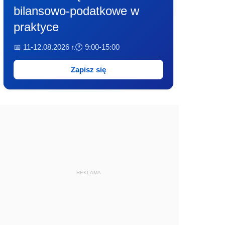
bilansowo-podatkowe w
praktyce
📅 11-12.08.2026 r.
🕐 9:00-15:00
Zapisz się
REKLAMA