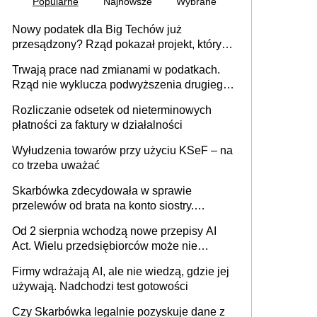
Popularne
Najnowsze
Wybrane
Nowy podatek dla Big Techów już
przesądzony? Rząd pokazał projekt, który
może zmienić zasady gry w Polsce
Trwają prace nad zmianami w podatkach.
Rząd nie wyklucza podwyższenia drugiego
progu PIT
Rozliczanie odsetek od nieterminowych
płatności za faktury w działalności
Wyłudzenia towarów przy użyciu KSeF – na
co trzeba uważać
Skarbówka zdecydowała w sprawie
przelewów od brata na konto siostry.
Pieniądze z emerytury mamy wyglądały jak
Od 2 sierpnia wchodzą nowe przepisy AI
darowizna, ale podatku jednak nie będzie
Act. Wielu przedsiębiorców może nie
wiedzieć, że dotyczą także ich
Firmy wdrażają AI, ale nie wiedzą, gdzie jej
używają. Nadchodzi test gotowości
Czy Skarbówka legalnie pozyskuje dane z