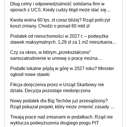
Dług celny i odpowiedzialność solidarna firm w
sporach z UCS. Kiedy cudzy błąd może stać się
Twoim problemem
Kwota wolna 60 tys. zł coraz bliżej? Rząd policzył
koszt zmiany. Chodzi o ponad 60 mld zł
Podatek od nieruchomości w 2027 r. – podwyżka
stawek maksymalnych. 1,29 zł za 1 m2 mieszkania,
36,49 zł za 1 m2 budynków i lokali związanych z
Czy za okres, w którym „przekształcono”
prowadzeniem działalności gospodarczej
samozatrudnienie w umowę o pracę można
wystawić faktury korygujące? Rozwiązanie umowy
Podatki lokalne pójdą w górę w 2027 roku? Minister
cywilnoprawnej jedynym racjonalnym wyjściem
ogłosił nowe stawki
Fikcja doręczenia przez e-Urząd Skarbowy nie
działa. Decyzja pozostaje niedoręczona
Nowy podatek dla Big Techów już przesądzony?
Rząd pokazał projekt, który może zmienić zasady gry
w Polsce
Trwają prace nad zmianami w podatkach. Rząd nie
wyklucza podwyższenia drugiego progu PIT