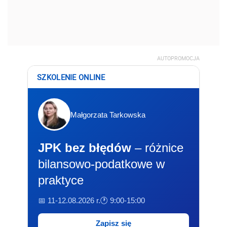
AUTOPROMOCJA
SZKOLENIE ONLINE
Małgorzata Tarkowska
JPK bez błędów
– różnice
bilansowo-podatkowe w
praktyce
📅 11-12.08.2026 r.
🕐 9:00-15:00
Zapisz się