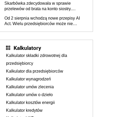
Skarbówka zdecydowała w sprawie
przelewów od brata na konto siostry.
Pieniądze z emerytury mamy wyglądały jak
Od 2 sierpnia wchodzą nowe przepisy AI
darowizna, ale podatku jednak nie będzie
Act. Wielu przedsiębiorców może nie
wiedzieć, że dotyczą także ich
Kalkulatory
Kalkulator składki zdrowotnej dla
przedsiębiorcy
Kalkulator dla przedsiębiorców
Kalkulator wynagrodzeń
Kalkulator umów zlecenia
Kalkulator umów o dzieło
Kalkulator kosztów energii
Kalkulator kredytów