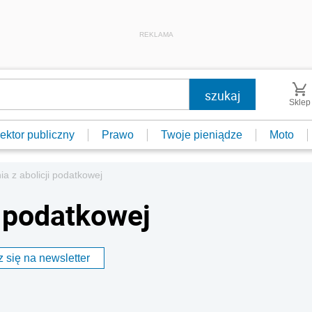
REKLAMA
Sklep
ektor publiczny
Prawo
Twoje pieniądze
Moto
ia z abolicji podatkowej
i podatkowej
 się na newsletter