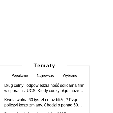
Tematy
Popularne
Najnowsze
Wybrane
Dług celny i odpowiedzialność solidarna firm
w sporach z UCS. Kiedy cudzy błąd może
stać się Twoim problemem
Kwota wolna 60 tys. zł coraz bliżej? Rząd
policzył koszt zmiany. Chodzi o ponad 60
mld zł