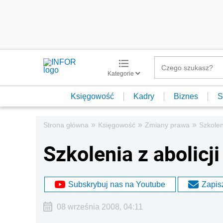
Kategorie
Księgowość
Kadry
Biznes
S
»
»
»
Strona główna
Księgowość
Zmiany prawa
Szkolen
Szkolenia z abolicj
Subskrybuj nas na Youtube
Zapisz
08 września 2008, 04:11