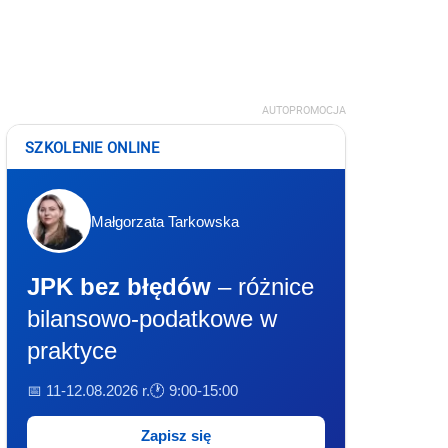
AUTOPROMOCJA
SZKOLENIE ONLINE
Małgorzata Tarkowska
JPK bez błędów
– różnice
bilansowo-podatkowe w
praktyce
📅 11-12.08.2026 r.
🕐 9:00-15:00
Zapisz się