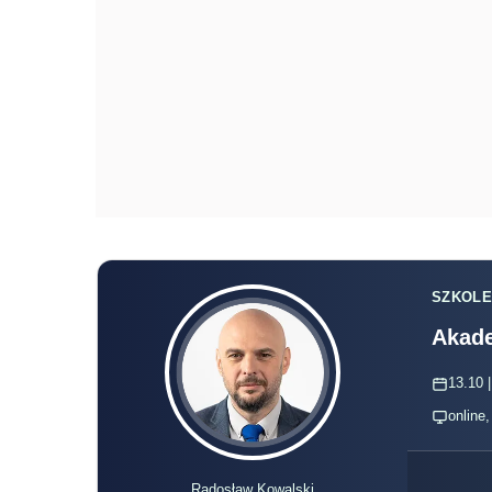
SZKOLE
Akade
13.10 |
online
Radosław Kowalski