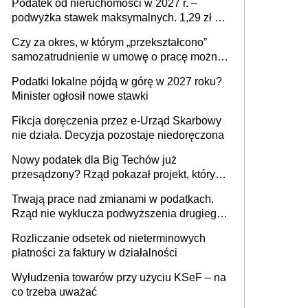
Podatek od nieruchomości w 2027 r. –
podwyżka stawek maksymalnych. 1,29 zł za
1 m2 mieszkania, 36,49 zł za 1 m2
Czy za okres, w którym „przekształcono”
budynków i lokali związanych z
samozatrudnienie w umowę o pracę można
prowadzeniem działalności gospodarczej
wystawić faktury korygujące? Rozwiązanie
Podatki lokalne pójdą w górę w 2027 roku?
umowy cywilnoprawnej jedynym
Minister ogłosił nowe stawki
racjonalnym wyjściem
Fikcja doręczenia przez e-Urząd Skarbowy
nie działa. Decyzja pozostaje niedoręczona
Nowy podatek dla Big Techów już
przesądzony? Rząd pokazał projekt, który
może zmienić zasady gry w Polsce
Trwają prace nad zmianami w podatkach.
Rząd nie wyklucza podwyższenia drugiego
progu PIT
Rozliczanie odsetek od nieterminowych
płatności za faktury w działalności
Wyłudzenia towarów przy użyciu KSeF – na
co trzeba uważać