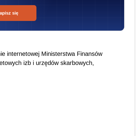
apisz się
nie internetowej Ministerstwa Finansów
netowych izb i urzędów skarbowych,