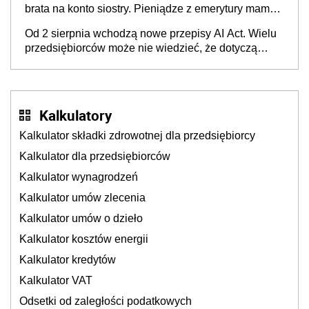
brata na konto siostry. Pieniądze z emerytury mamy
wyglądały jak darowizna, ale podatku jednak nie
Od 2 sierpnia wchodzą nowe przepisy AI Act. Wielu
będzie
przedsiębiorców może nie wiedzieć, że dotyczą
także ich
Kalkulatory
Kalkulator składki zdrowotnej dla przedsiębiorcy
Kalkulator dla przedsiębiorców
Kalkulator wynagrodzeń
Kalkulator umów zlecenia
Kalkulator umów o dzieło
Kalkulator kosztów energii
Kalkulator kredytów
Kalkulator VAT
Odsetki od zaległości podatkowych