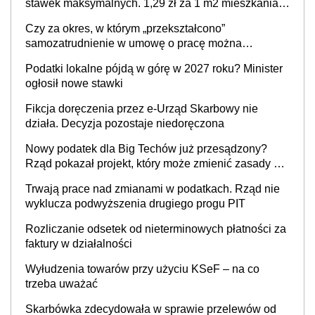
stawek maksymalnych. 1,29 zł za 1 m2 mieszkania,
36,49 zł za 1 m2 budynków i lokali związanych z
Czy za okres, w którym „przekształcono”
prowadzeniem działalności gospodarczej
samozatrudnienie w umowę o pracę można
wystawić faktury korygujące? Rozwiązanie umowy
Podatki lokalne pójdą w górę w 2027 roku? Minister
cywilnoprawnej jedynym racjonalnym wyjściem
ogłosił nowe stawki
Fikcja doręczenia przez e-Urząd Skarbowy nie
działa. Decyzja pozostaje niedoręczona
Nowy podatek dla Big Techów już przesądzony?
Rząd pokazał projekt, który może zmienić zasady gry
w Polsce
Trwają prace nad zmianami w podatkach. Rząd nie
wyklucza podwyższenia drugiego progu PIT
Rozliczanie odsetek od nieterminowych płatności za
faktury w działalności
Wyłudzenia towarów przy użyciu KSeF – na co
trzeba uważać
Skarbówka zdecydowała w sprawie przelewów od