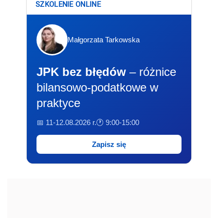
SZKOLENIE ONLINE
Małgorzata Tarkowska
JPK bez błędów
– różnice
bilansowo-podatkowe w
praktyce
📅 11-12.08.2026 r.
🕐 9:00-15:00
Zapisz się