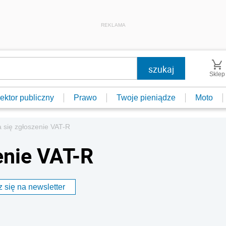
REKLAMA
Sklep
ektor publiczny
Prawo
Twoje pieniądze
Moto
 się zgłoszenie VAT-R
enie VAT-R
 się na newsletter