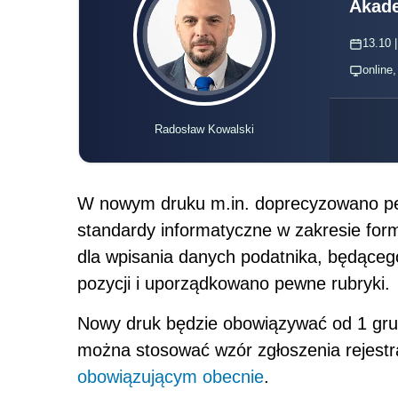
Akade
13.10 |
online
Radosław Kowalski
W nowym druku m.in. doprecyzowano pew
standardy informatyczne w zakresie for
dla wpisania danych podatnika, będące
pozycji i uporządkowano pewne rubryki.
Nowy druk będzie obowiązywać od 1 grud
można stosować wzór zgłoszenia rejest
obowiązującym obecnie
.