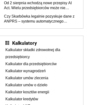
Od 2 sierpnia wchodzą nowe przepisy AI
darowizna, ale podatku jednak nie będzie
Act. Wielu przedsiębiorców może nie
wiedzieć, że dotyczą także ich
Czy Skarbówka legalnie pozyskuje dane z
ANPRS – systemu automatycznego
rozpoznawania tablic rejestracyjnych
pojazdów z kamer drogowych?
Kalkulatory
Kalkulator składki zdrowotnej dla
przedsiębiorcy
Kalkulator dla przedsiębiorców
Kalkulator wynagrodzeń
Kalkulator umów zlecenia
Kalkulator umów o dzieło
Kalkulator kosztów energii
Kalkulator kredytów