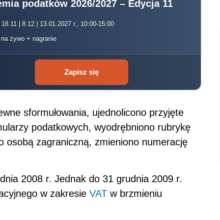
mia podatków 2026/2027 – Edycja 11
 18.11 | 8.12 | 13.01.2027 r., 10:00-15:00
, na żywo + nagranie
Zapisz się
ne sformułowania, ujednolicono przyjęte
mularzy podatkowych, wyodrębniono rubrykę
go osobą zagraniczną, zmieniono numerację
nia 2008 r. Jednak do 31 grudnia 2009 r.
racyjnego w zakresie
VAT
w brzmieniu