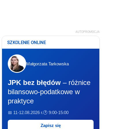
AUTOPROMOCJA
SZKOLENIE ONLINE
Małgorzata Tarkowska
JPK bez błędów
– różnice
bilansowo-podatkowe w
praktyce
📅 11-12.08.2026 r.
🕐 9:00-15:00
Zapisz się