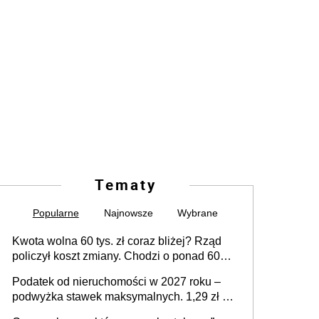
Tematy
Popularne
Najnowsze
Wybrane
Kwota wolna 60 tys. zł coraz bliżej? Rząd
policzył koszt zmiany. Chodzi o ponad 60
mld zł
Podatek od nieruchomości w 2027 roku –
podwyżka stawek maksymalnych. 1,29 zł za
1 m2 mieszkania, 36,49 zł za 1 m2