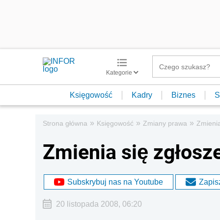
Kategorie
Księgowość
Kadry
Biznes
S
»
»
»
Strona główna
Księgowość
Zmiany prawa
Zmienia
Zmienia się zgłosz
Subskrybuj nas na Youtube
Zapisz
20 listopada 2008, 06:20