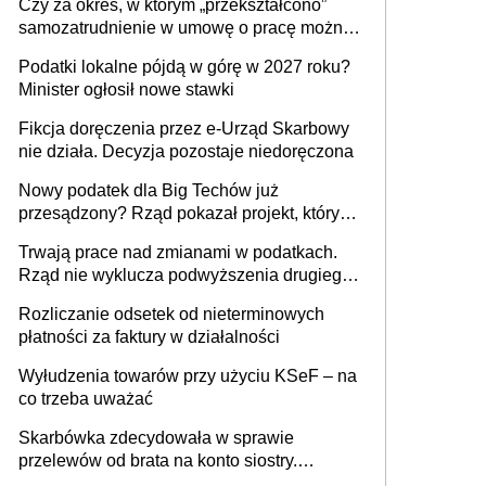
Czy za okres, w którym „przekształcono”
budynków i lokali związanych z
samozatrudnienie w umowę o pracę można
prowadzeniem działalności gospodarczej
wystawić faktury korygujące? Rozwiązanie
Podatki lokalne pójdą w górę w 2027 roku?
umowy cywilnoprawnej jedynym
Minister ogłosił nowe stawki
racjonalnym wyjściem
Fikcja doręczenia przez e-Urząd Skarbowy
nie działa. Decyzja pozostaje niedoręczona
Nowy podatek dla Big Techów już
przesądzony? Rząd pokazał projekt, który
może zmienić zasady gry w Polsce
Trwają prace nad zmianami w podatkach.
Rząd nie wyklucza podwyższenia drugiego
progu PIT
Rozliczanie odsetek od nieterminowych
płatności za faktury w działalności
Wyłudzenia towarów przy użyciu KSeF – na
co trzeba uważać
Skarbówka zdecydowała w sprawie
przelewów od brata na konto siostry.
Pieniądze z emerytury mamy wyglądały jak