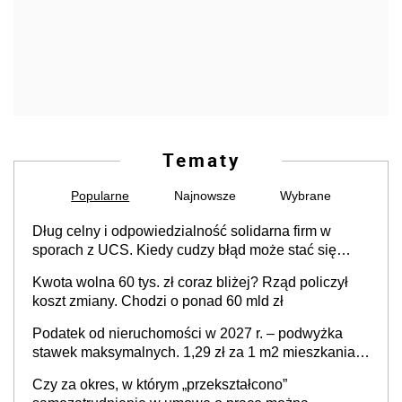
Tematy
Popularne
Najnowsze
Wybrane
Dług celny i odpowiedzialność solidarna firm w
sporach z UCS. Kiedy cudzy błąd może stać się
Twoim problemem
Kwota wolna 60 tys. zł coraz bliżej? Rząd policzył
koszt zmiany. Chodzi o ponad 60 mld zł
Podatek od nieruchomości w 2027 r. – podwyżka
stawek maksymalnych. 1,29 zł za 1 m2 mieszkania,
36,49 zł za 1 m2 budynków i lokali związanych z
Czy za okres, w którym „przekształcono”
prowadzeniem działalności gospodarczej