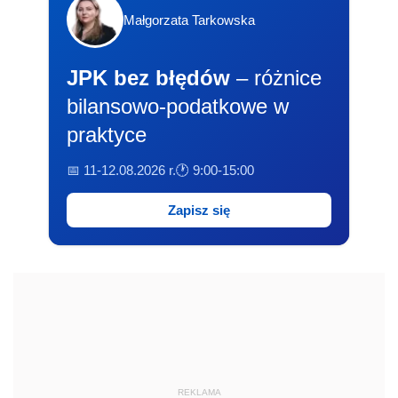
Małgorzata Tarkowska
JPK bez błędów
– różnice
bilansowo-podatkowe w
praktyce
📅 11-12.08.2026 r.
🕐 9:00-15:00
Zapisz się
REKLAMA