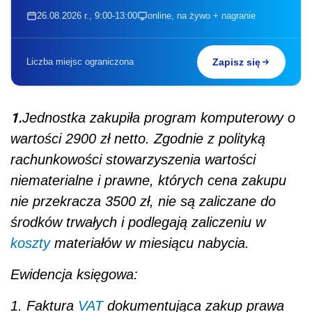
26.08.2026 r., 9:00-13:00
online, na żywo + nagranie
Liczba miejsc ograniczona
Zapisz się
1.
Jednostka zakupiła program komputerowy o
wartości 2900 zł netto. Zgodnie z polityką
rachunkowości stowarzyszenia wartości
niematerialne i prawne, których cena zakupu
nie przekracza 3500 zł, nie są zaliczane do
środków trwałych i podlegają zaliczeniu w
koszty
materiałów w miesiącu nabycia.
Ewidencja księgowa:
1. Faktura
VAT
dokumentująca zakup prawa