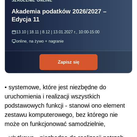
SZKOLENIE ONLINE
Akademia podatków 2026/2027 –
Edycja 11
13.10 | 18.11 | 8.12 | 13.01.2027 r., 10:00-15:00
online, na żywo + nagranie
Zapisz się
• systemowe, które jest niezbędne do
uruchomienia i realizacji wszystkich
podstawowych funkcji - stanowi ono element
zestawu komputerowego, bez którego nie
może on funkcjonować samodzielnie,