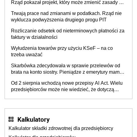
Rząd pokazał projekt, który może zmienić zasady gry
w Polsce
Trwają prace nad zmianami w podatkach. Rząd nie
wyklucza podwyższenia drugiego progu PIT
Rozliczanie odsetek od nieterminowych płatności za
faktury w działalności
Wyłudzenia towarów przy użyciu KSeF – na co
trzeba uważać
Skarbówka zdecydowała w sprawie przelewów od
brata na konto siostry. Pieniądze z emerytury mamy
wyglądały jak darowizna, ale podatku jednak nie
Od 2 sierpnia wchodzą nowe przepisy AI Act. Wielu
będzie
przedsiębiorców może nie wiedzieć, że dotyczą
także ich
Kalkulatory
Kalkulator składki zdrowotnej dla przedsiębiorcy