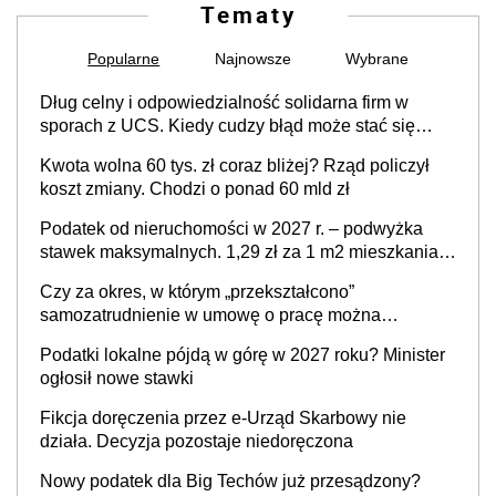
Tematy
Popularne
Najnowsze
Wybrane
Dług celny i odpowiedzialność solidarna firm w
sporach z UCS. Kiedy cudzy błąd może stać się
Twoim problemem
Kwota wolna 60 tys. zł coraz bliżej? Rząd policzył
koszt zmiany. Chodzi o ponad 60 mld zł
Podatek od nieruchomości w 2027 r. – podwyżka
stawek maksymalnych. 1,29 zł za 1 m2 mieszkania,
36,49 zł za 1 m2 budynków i lokali związanych z
Czy za okres, w którym „przekształcono”
prowadzeniem działalności gospodarczej
samozatrudnienie w umowę o pracę można
wystawić faktury korygujące? Rozwiązanie umowy
Podatki lokalne pójdą w górę w 2027 roku? Minister
cywilnoprawnej jedynym racjonalnym wyjściem
ogłosił nowe stawki
Fikcja doręczenia przez e-Urząd Skarbowy nie
działa. Decyzja pozostaje niedoręczona
Nowy podatek dla Big Techów już przesądzony?