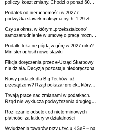
policzył koszt zmiany. Chodzi o ponad 60
mld zł
Podatek od nieruchomości w 2027 r. –
podwyżka stawek maksymalnych. 1,29 zł za
1 m2 mieszkania, 36,49 zł za 1 m2
Czy za okres, w którym „przekształcono”
budynków i lokali związanych z
samozatrudnienie w umowę o pracę można
prowadzeniem działalności gospodarczej
wystawić faktury korygujące? Rozwiązanie
Podatki lokalne pójdą w górę w 2027 roku?
umowy cywilnoprawnej jedynym
Minister ogłosił nowe stawki
racjonalnym wyjściem
Fikcja doręczenia przez e-Urząd Skarbowy
nie działa. Decyzja pozostaje niedoręczona
Nowy podatek dla Big Techów już
przesądzony? Rząd pokazał projekt, który
może zmienić zasady gry w Polsce
Trwają prace nad zmianami w podatkach.
Rząd nie wyklucza podwyższenia drugiego
progu PIT
Rozliczanie odsetek od nieterminowych
płatności za faktury w działalności
Wyłudzenia towarów przy użyciu KSeF – na