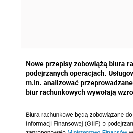
Nowe przepisy zobowiążą biura r
podejrzanych operacjach. Usługo
m.in. analizować przeprowadzane
biur rachunkowych wywołają wzro
Biura rachunkowe będą zobowiązane do
Informacji Finansowej (G
II
F) o podejrza
zaproponowało
Ministerstwo Finansów
w 