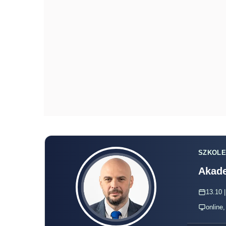
SZKOLE
Akade
13.10 |
online