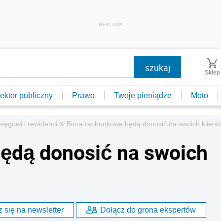
REKLAMA
Sklep
ektor publiczny
Prawo
Twoje pieniądze
Moto
»
sięgowi i rewidenci
Biura rachunkowe będą donosić na swoich klient
ędą donosić na swoich
 się na newsletter
Dołącz do grona ekspertów