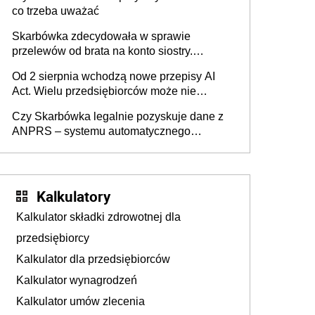
co trzeba uważać
Skarbówka zdecydowała w sprawie
przelewów od brata na konto siostry.
Pieniądze z emerytury mamy wyglądały jak
Od 2 sierpnia wchodzą nowe przepisy AI
darowizna, ale podatku jednak nie będzie
Act. Wielu przedsiębiorców może nie
wiedzieć, że dotyczą także ich
Czy Skarbówka legalnie pozyskuje dane z
ANPRS – systemu automatycznego
rozpoznawania tablic rejestracyjnych
pojazdów z kamer drogowych?
Kalkulatory
Kalkulator składki zdrowotnej dla
przedsiębiorcy
Kalkulator dla przedsiębiorców
Kalkulator wynagrodzeń
Kalkulator umów zlecenia