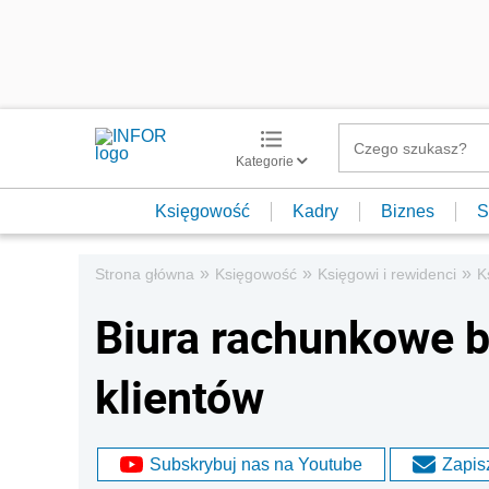
Kategorie
Księgowość
Kadry
Biznes
S
»
»
»
Strona główna
Księgowość
Księgowi i rewidenci
K
Biura rachunkowe b
klientów
Subskrybuj nas na Youtube
Zapisz