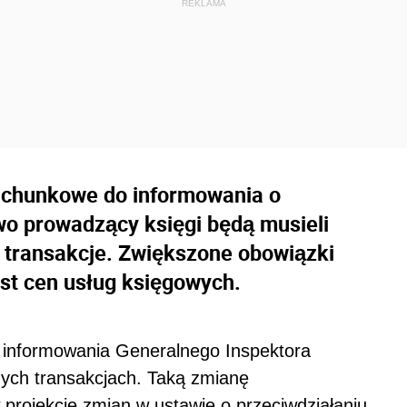
achunkowe do informowania o
wo prowadzący księgi będą musieli
 transakcje. Zwiększone obowiązki
st cen usług księgowych.
 informowania Generalnego Inspektora
nych transakcjach. Taką zmianę
projekcie zmian w ustawie o przeciwdziałaniu