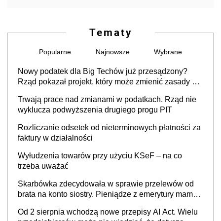
Tematy
Popularne
Najnowsze
Wybrane
Nowy podatek dla Big Techów już przesądzony?
Rząd pokazał projekt, który może zmienić zasady gry
w Polsce
Trwają prace nad zmianami w podatkach. Rząd nie
wyklucza podwyższenia drugiego progu PIT
Rozliczanie odsetek od nieterminowych płatności za
faktury w działalności
Wyłudzenia towarów przy użyciu KSeF – na co
trzeba uważać
Skarbówka zdecydowała w sprawie przelewów od
brata na konto siostry. Pieniądze z emerytury mamy
wyglądały jak darowizna, ale podatku jednak nie
Od 2 sierpnia wchodzą nowe przepisy AI Act. Wielu
będzie