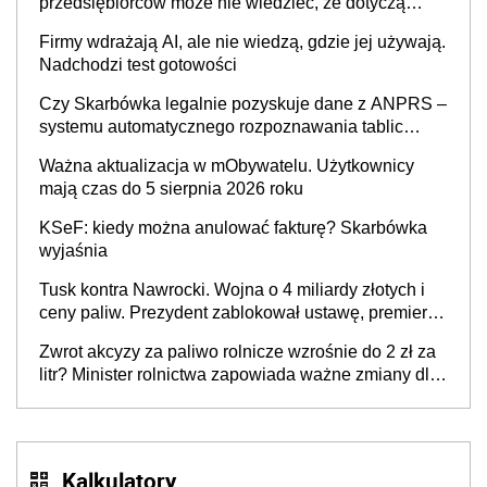
przedsiębiorców może nie wiedzieć, że dotyczą
także ich
Firmy wdrażają AI, ale nie wiedzą, gdzie jej używają.
Nadchodzi test gotowości
Czy Skarbówka legalnie pozyskuje dane z ANPRS –
systemu automatycznego rozpoznawania tablic
rejestracyjnych pojazdów z kamer drogowych?
Ważna aktualizacja w mObywatelu. Użytkownicy
mają czas do 5 sierpnia 2026 roku
KSeF: kiedy można anulować fakturę? Skarbówka
wyjaśnia
Tusk kontra Nawrocki. Wojna o 4 miliardy złotych i
ceny paliw. Prezydent zablokował ustawę, premier
mówi o „ciosie wymierzonym we wszystkich polskich
Zwrot akcyzy za paliwo rolnicze wzrośnie do 2 zł za
kierowców”
litr? Minister rolnictwa zapowiada ważne zmiany dla
rolników
Kalkulatory