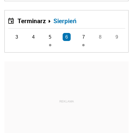
Terminarz
Sierpień
3
4
5
6
7
8
9
REKLAMA