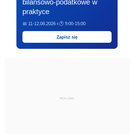
bilansowo-podatkowe w
praktyce
📅 11-12.08.2026 r.
🕐 9:00-15:00
Zapisz się
REKLAMA