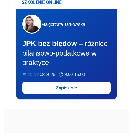
SZKOLENIE ONLINE
Małgorzata Tarkowska
JPK bez błędów
– różnice
bilansowo-podatkowe w
praktyce
📅 11-12.08.2026 r.
🕐 9:00-15:00
Zapisz się