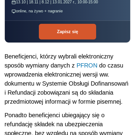
13.10 | 18.11 | 8.12 | 13.01.2027 r., 10:00-15:00
online, na żywo + nagranie
Zapisz się
Beneficjenci, którzy wybrali elektroniczny
sposób wymiany danych z
PFRON
do czasu
wprowadzenia elektronicznej wersji ww.
dokumentu w Systemie Obsługi Dofinansowań
i Refundacji zobowiązani są do składania
przedmiotowej informacji w formie pisemnej.
Ponadto beneficjenci ubiegający się o
refundację składek na ubezpieczenia
społeczne, bez względu na sposób wymiany