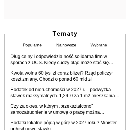
Tematy
Popularne
Najnowsze
Wybrane
Dług celny i odpowiedzialność solidarna firm w
sporach z UCS. Kiedy cudzy błąd może stać się
Twoim problemem
Kwota wolna 60 tys. zł coraz bliżej? Rząd policzył
koszt zmiany. Chodzi o ponad 60 mld zł
Podatek od nieruchomości w 2027 r. – podwyżka
stawek maksymalnych. 1,29 zł za 1 m2 mieszkania,
36,49 zł za 1 m2 budynków i lokali związanych z
Czy za okres, w którym „przekształcono”
prowadzeniem działalności gospodarczej
samozatrudnienie w umowę o pracę można
wystawić faktury korygujące? Rozwiązanie umowy
Podatki lokalne pójdą w górę w 2027 roku? Minister
cywilnoprawnej jedynym racjonalnym wyjściem
ogłosił nowe stawki