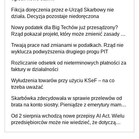
Fikcja doręczenia przez e-Urząd Skarbowy nie
działa. Decyzja pozostaje niedoręczona
Nowy podatek dla Big Techów już przesądzony?
Rząd pokazał projekt, który może zmienić zasady gry
w Polsce
Trwają prace nad zmianami w podatkach. Rząd nie
wyklucza podwyższenia drugiego progu PIT
Rozliczanie odsetek od nieterminowych płatności za
faktury w działalności
Wyłudzenia towarów przy użyciu KSeF – na co
trzeba uważać
Skarbówka zdecydowała w sprawie przelewów od
brata na konto siostry. Pieniądze z emerytury mamy
wyglądały jak darowizna, ale podatku jednak nie
Od 2 sierpnia wchodzą nowe przepisy AI Act. Wielu
będzie
przedsiębiorców może nie wiedzieć, że dotyczą
także ich