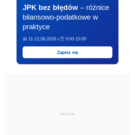
JPK bez błędów
– różnice
bilansowo-podatkowe w
praktyce
📅 11-12.08.2026 r.
🕐 9:00-15:00
Zapisz się
REKLAMA