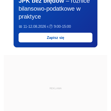
JPK bez błędów
– różnice
bilansowo-podatkowe w
praktyce
📅 11-12.08.2026 r.
🕐 9:00-15:00
Zapisz się
REKLAMA