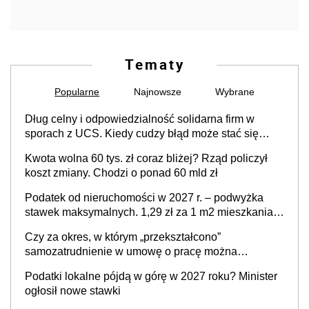
Tematy
Popularne
Najnowsze
Wybrane
Dług celny i odpowiedzialność solidarna firm w
sporach z UCS. Kiedy cudzy błąd może stać się
Twoim problemem
Kwota wolna 60 tys. zł coraz bliżej? Rząd policzył
koszt zmiany. Chodzi o ponad 60 mld zł
Podatek od nieruchomości w 2027 r. – podwyżka
stawek maksymalnych. 1,29 zł za 1 m2 mieszkania,
36,49 zł za 1 m2 budynków i lokali związanych z
Czy za okres, w którym „przekształcono”
prowadzeniem działalności gospodarczej
samozatrudnienie w umowę o pracę można
wystawić faktury korygujące? Rozwiązanie umowy
Podatki lokalne pójdą w górę w 2027 roku? Minister
cywilnoprawnej jedynym racjonalnym wyjściem
ogłosił nowe stawki