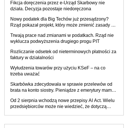
Fikcja doręczenia przez e-Urząd Skarbowy nie
działa. Decyzja pozostaje niedoręczona
Nowy podatek dla Big Techów już przesądzony?
Rząd pokazał projekt, który może zmienić zasady gry
w Polsce
Trwają prace nad zmianami w podatkach. Rząd nie
wyklucza podwyższenia drugiego progu PIT
Rozliczanie odsetek od nieterminowych płatności za
faktury w działalności
Wyłudzenia towarów przy użyciu KSeF – na co
trzeba uważać
Skarbówka zdecydowała w sprawie przelewów od
brata na konto siostry. Pieniądze z emerytury mamy
wyglądały jak darowizna, ale podatku jednak nie
Od 2 sierpnia wchodzą nowe przepisy AI Act. Wielu
będzie
przedsiębiorców może nie wiedzieć, że dotyczą
także ich