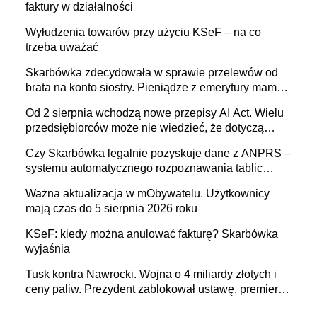
faktury w działalności
Wyłudzenia towarów przy użyciu KSeF – na co
trzeba uważać
Skarbówka zdecydowała w sprawie przelewów od
brata na konto siostry. Pieniądze z emerytury mamy
wyglądały jak darowizna, ale podatku jednak nie
Od 2 sierpnia wchodzą nowe przepisy AI Act. Wielu
będzie
przedsiębiorców może nie wiedzieć, że dotyczą
także ich
Czy Skarbówka legalnie pozyskuje dane z ANPRS –
systemu automatycznego rozpoznawania tablic
rejestracyjnych pojazdów z kamer drogowych?
Ważna aktualizacja w mObywatelu. Użytkownicy
mają czas do 5 sierpnia 2026 roku
KSeF: kiedy można anulować fakturę? Skarbówka
wyjaśnia
Tusk kontra Nawrocki. Wojna o 4 miliardy złotych i
ceny paliw. Prezydent zablokował ustawę, premier
mówi o „ciosie wymierzonym we wszystkich polskich