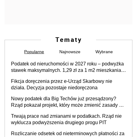
Tematy
Popularne
Najnowsze
Wybrane
Podatek od nieruchomości w 2027 roku – podwyżka
stawek maksymalnych. 1,29 zł za 1 m2 mieszkania,
36,49 zł za 1 m2 budynków i lokali związanych z
Fikcja doręczenia przez e-Urząd Skarbowy nie
prowadzeniem działalności gospodarczej
działa. Decyzja pozostaje niedoręczona
Nowy podatek dla Big Techów już przesądzony?
Rząd pokazał projekt, który może zmienić zasady gry
w Polsce
Trwają prace nad zmianami w podatkach. Rząd nie
wyklucza podwyższenia drugiego progu PIT
Rozliczanie odsetek od nieterminowych płatności za