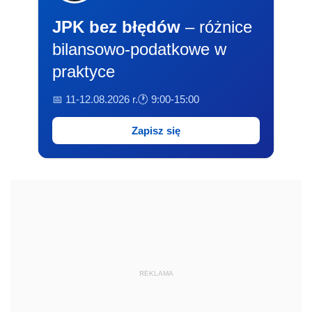
JPK bez błędów
– różnice
bilansowo-podatkowe w
praktyce
📅 11-12.08.2026 r.
🕐 9:00-15:00
Zapisz się
REKLAMA