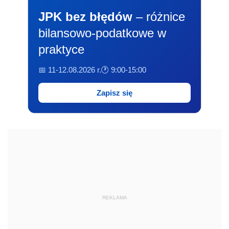
JPK bez błędów
– różnice
bilansowo-podatkowe w
praktyce
📅 11-12.08.2026 r.
🕐 9:00-15:00
Zapisz się
REKLAMA