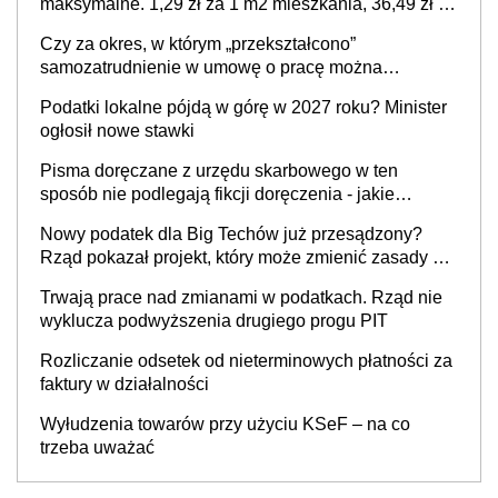
maksymalne. 1,29 zł za 1 m2 mieszkania, 36,49 zł za
1 m2 budynków i lokali wykorzystywanych do
Czy za okres, w którym „przekształcono”
działalności gospodarczej
samozatrudnienie w umowę o pracę można
wystawić faktury korygujące? Rozwiązanie umowy
Podatki lokalne pójdą w górę w 2027 roku? Minister
cywilnoprawnej jedynym racjonalnym wyjściem
ogłosił nowe stawki
Pisma doręczane z urzędu skarbowego w ten
sposób nie podlegają fikcji doręczenia - jakie
konsekwencje?
Nowy podatek dla Big Techów już przesądzony?
Rząd pokazał projekt, który może zmienić zasady gry
w Polsce
Trwają prace nad zmianami w podatkach. Rząd nie
wyklucza podwyższenia drugiego progu PIT
Rozliczanie odsetek od nieterminowych płatności za
faktury w działalności
Wyłudzenia towarów przy użyciu KSeF – na co
trzeba uważać