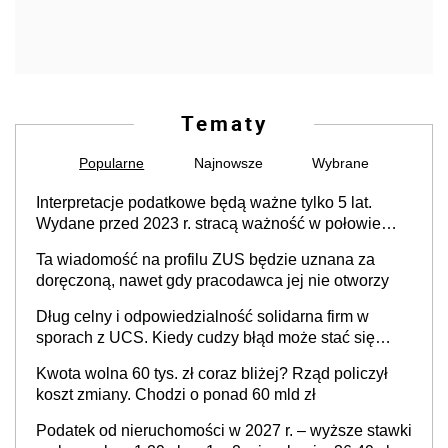
Tematy
Popularne
Najnowsze
Wybrane
Interpretacje podatkowe będą ważne tylko 5 lat.
Wydane przed 2023 r. stracą ważność w połowie
2028 r. Ministerstwo Finansów szykuje duże zmiany
Ta wiadomość na profilu ZUS będzie uznana za
w interpretacjach
doręczoną, nawet gdy pracodawca jej nie otworzy
Dług celny i odpowiedzialność solidarna firm w
sporach z UCS. Kiedy cudzy błąd może stać się
Twoim problemem
Kwota wolna 60 tys. zł coraz bliżej? Rząd policzył
koszt zmiany. Chodzi o ponad 60 mld zł
Podatek od nieruchomości w 2027 r. – wyższe stawki