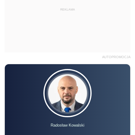
REKLAMA
AUTOPROMOCJA
Radosław Kowalski