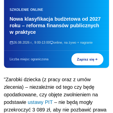
SZKOLENIE ONLINE
Nowa klasyfikacja budżetowa od 2027
roku – reforma finansów publicznych
w praktyce
26.08.2026 r., 9:00-13:00
online, na żywo + nagranie
Liczba miejsc ograniczona
Zapisz się
"Zarobki dziecka (z pracy oraz z umów
zlecenia) – niezależnie od tego czy będę
opodatkowane, czy objęte zwolnieniem na
podstawie
ustawy PIT
– nie będą mogły
przekroczyć 3 089 zł, aby nie pozbawić prawa