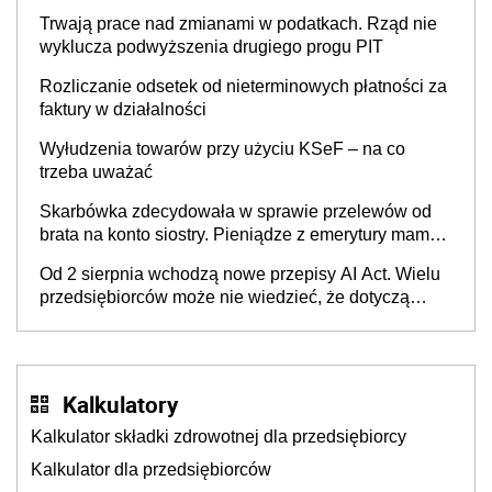
w Polsce
Trwają prace nad zmianami w podatkach. Rząd nie
wyklucza podwyższenia drugiego progu PIT
Rozliczanie odsetek od nieterminowych płatności za
faktury w działalności
Wyłudzenia towarów przy użyciu KSeF – na co
trzeba uważać
Skarbówka zdecydowała w sprawie przelewów od
brata na konto siostry. Pieniądze z emerytury mamy
wyglądały jak darowizna, ale podatku jednak nie
Od 2 sierpnia wchodzą nowe przepisy AI Act. Wielu
będzie
przedsiębiorców może nie wiedzieć, że dotyczą
także ich
Kalkulatory
Kalkulator składki zdrowotnej dla przedsiębiorcy
Kalkulator dla przedsiębiorców