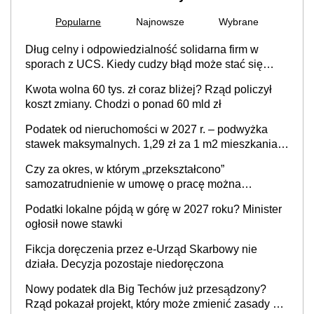
Popularne
Najnowsze
Wybrane
Dług celny i odpowiedzialność solidarna firm w
sporach z UCS. Kiedy cudzy błąd może stać się
Twoim problemem
Kwota wolna 60 tys. zł coraz bliżej? Rząd policzył
koszt zmiany. Chodzi o ponad 60 mld zł
Podatek od nieruchomości w 2027 r. – podwyżka
stawek maksymalnych. 1,29 zł za 1 m2 mieszkania,
36,49 zł za 1 m2 budynków i lokali związanych z
Czy za okres, w którym „przekształcono”
prowadzeniem działalności gospodarczej
samozatrudnienie w umowę o pracę można
wystawić faktury korygujące? Rozwiązanie umowy
Podatki lokalne pójdą w górę w 2027 roku? Minister
cywilnoprawnej jedynym racjonalnym wyjściem
ogłosił nowe stawki
Fikcja doręczenia przez e-Urząd Skarbowy nie
działa. Decyzja pozostaje niedoręczona
Nowy podatek dla Big Techów już przesądzony?
Rząd pokazał projekt, który może zmienić zasady gry