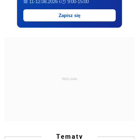
📅 11-12.08.2026 r.
🕐 9:00-15:00
Zapisz się
REKLAMA
Tematy