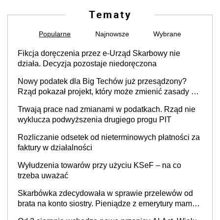
Tematy
Popularne
Najnowsze
Wybrane
Fikcja doręczenia przez e-Urząd Skarbowy nie
działa. Decyzja pozostaje niedoręczona
Nowy podatek dla Big Techów już przesądzony?
Rząd pokazał projekt, który może zmienić zasady gry
w Polsce
Trwają prace nad zmianami w podatkach. Rząd nie
wyklucza podwyższenia drugiego progu PIT
Rozliczanie odsetek od nieterminowych płatności za
faktury w działalności
Wyłudzenia towarów przy użyciu KSeF – na co
trzeba uważać
Skarbówka zdecydowała w sprawie przelewów od
brata na konto siostry. Pieniądze z emerytury mamy
wyglądały jak darowizna, ale podatku jednak nie