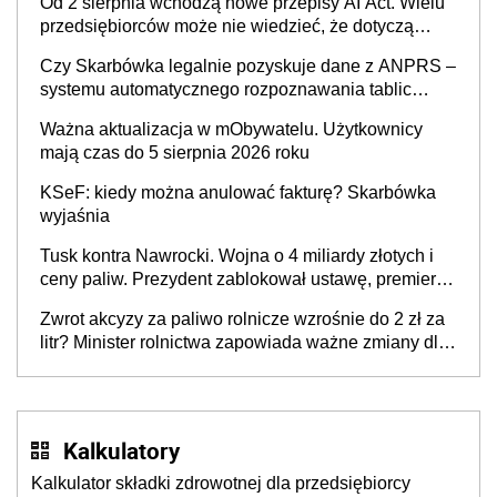
Od 2 sierpnia wchodzą nowe przepisy AI Act. Wielu
będzie
przedsiębiorców może nie wiedzieć, że dotyczą
także ich
Czy Skarbówka legalnie pozyskuje dane z ANPRS –
systemu automatycznego rozpoznawania tablic
rejestracyjnych pojazdów z kamer drogowych?
Ważna aktualizacja w mObywatelu. Użytkownicy
mają czas do 5 sierpnia 2026 roku
KSeF: kiedy można anulować fakturę? Skarbówka
wyjaśnia
Tusk kontra Nawrocki. Wojna o 4 miliardy złotych i
ceny paliw. Prezydent zablokował ustawę, premier
mówi o „ciosie wymierzonym we wszystkich polskich
Zwrot akcyzy za paliwo rolnicze wzrośnie do 2 zł za
kierowców”
litr? Minister rolnictwa zapowiada ważne zmiany dla
rolników
Kalkulatory
Kalkulator składki zdrowotnej dla przedsiębiorcy