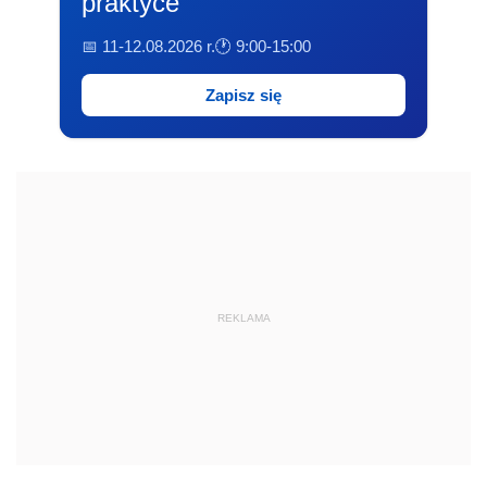
praktyce
📅 11-12.08.2026 r.
🕐 9:00-15:00
Zapisz się
REKLAMA