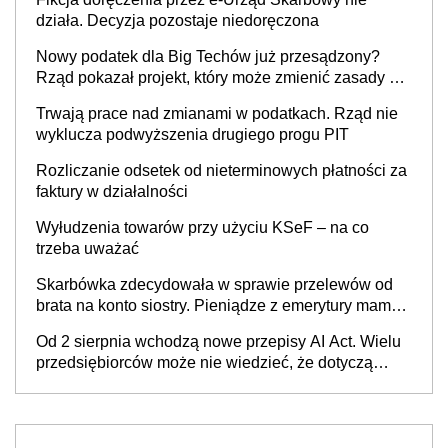
działa. Decyzja pozostaje niedoręczona
Nowy podatek dla Big Techów już przesądzony?
Rząd pokazał projekt, który może zmienić zasady gry
w Polsce
Trwają prace nad zmianami w podatkach. Rząd nie
wyklucza podwyższenia drugiego progu PIT
Rozliczanie odsetek od nieterminowych płatności za
faktury w działalności
Wyłudzenia towarów przy użyciu KSeF – na co
trzeba uważać
Skarbówka zdecydowała w sprawie przelewów od
brata na konto siostry. Pieniądze z emerytury mamy
wyglądały jak darowizna, ale podatku jednak nie
Od 2 sierpnia wchodzą nowe przepisy AI Act. Wielu
będzie
przedsiębiorców może nie wiedzieć, że dotyczą
także ich