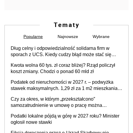
Tematy
Popularne
Najnowsze
Wybrane
Dług celny i odpowiedzialność solidarna firm w
sporach z UCS. Kiedy cudzy błąd może stać się
Twoim problemem
Kwota wolna 60 tys. zł coraz bliżej? Rząd policzył
koszt zmiany. Chodzi o ponad 60 mld zł
Podatek od nieruchomości w 2027 r. – podwyżka
stawek maksymalnych. 1,29 zł za 1 m2 mieszkania,
36,49 zł za 1 m2 budynków i lokali związanych z
Czy za okres, w którym „przekształcono”
prowadzeniem działalności gospodarczej
samozatrudnienie w umowę o pracę można
wystawić faktury korygujące? Rozwiązanie umowy
Podatki lokalne pójdą w górę w 2027 roku? Minister
cywilnoprawnej jedynym racjonalnym wyjściem
ogłosił nowe stawki
Fikcja doręczenia przez e-Urząd Skarbowy nie