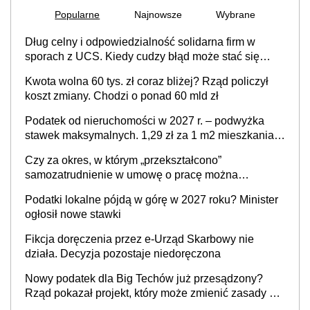
Popularne
Najnowsze
Wybrane
Dług celny i odpowiedzialność solidarna firm w
sporach z UCS. Kiedy cudzy błąd może stać się
Twoim problemem
Kwota wolna 60 tys. zł coraz bliżej? Rząd policzył
koszt zmiany. Chodzi o ponad 60 mld zł
Podatek od nieruchomości w 2027 r. – podwyżka
stawek maksymalnych. 1,29 zł za 1 m2 mieszkania,
36,49 zł za 1 m2 budynków i lokali związanych z
Czy za okres, w którym „przekształcono”
prowadzeniem działalności gospodarczej
samozatrudnienie w umowę o pracę można
wystawić faktury korygujące? Rozwiązanie umowy
Podatki lokalne pójdą w górę w 2027 roku? Minister
cywilnoprawnej jedynym racjonalnym wyjściem
ogłosił nowe stawki
Fikcja doręczenia przez e-Urząd Skarbowy nie
działa. Decyzja pozostaje niedoręczona
Nowy podatek dla Big Techów już przesądzony?
Rząd pokazał projekt, który może zmienić zasady gry
w Polsce