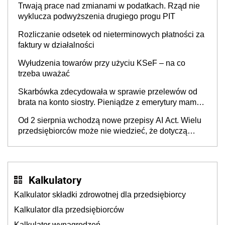
Trwają prace nad zmianami w podatkach. Rząd nie
wyklucza podwyższenia drugiego progu PIT
Rozliczanie odsetek od nieterminowych płatności za
faktury w działalności
Wyłudzenia towarów przy użyciu KSeF – na co
trzeba uważać
Skarbówka zdecydowała w sprawie przelewów od
brata na konto siostry. Pieniądze z emerytury mamy
wyglądały jak darowizna, ale podatku jednak nie
Od 2 sierpnia wchodzą nowe przepisy AI Act. Wielu
będzie
przedsiębiorców może nie wiedzieć, że dotyczą
także ich
Kalkulatory
Kalkulator składki zdrowotnej dla przedsiębiorcy
Kalkulator dla przedsiębiorców
Kalkulator wynagrodzeń