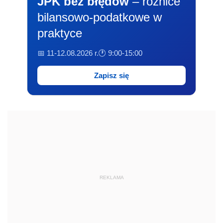
JPK bez błędów
– różnice
bilansowo-podatkowe w
praktyce
📅 11-12.08.2026 r.
🕐 9:00-15:00
Zapisz się
REKLAMA