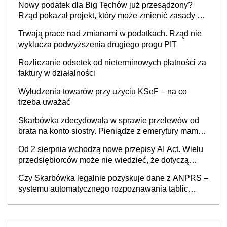
Nowy podatek dla Big Techów już przesądzony?
Rząd pokazał projekt, który może zmienić zasady gry
w Polsce
Trwają prace nad zmianami w podatkach. Rząd nie
wyklucza podwyższenia drugiego progu PIT
Rozliczanie odsetek od nieterminowych płatności za
faktury w działalności
Wyłudzenia towarów przy użyciu KSeF – na co
trzeba uważać
Skarbówka zdecydowała w sprawie przelewów od
brata na konto siostry. Pieniądze z emerytury mamy
wyglądały jak darowizna, ale podatku jednak nie
Od 2 sierpnia wchodzą nowe przepisy AI Act. Wielu
będzie
przedsiębiorców może nie wiedzieć, że dotyczą
także ich
Czy Skarbówka legalnie pozyskuje dane z ANPRS –
systemu automatycznego rozpoznawania tablic
rejestracyjnych pojazdów z kamer drogowych?