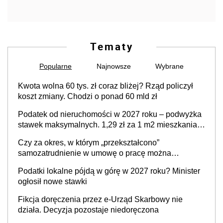
Tematy
Popularne
Najnowsze
Wybrane
Kwota wolna 60 tys. zł coraz bliżej? Rząd policzył
koszt zmiany. Chodzi o ponad 60 mld zł
Podatek od nieruchomości w 2027 roku – podwyżka
stawek maksymalnych. 1,29 zł za 1 m2 mieszkania,
36,49 zł za 1 m2 budynków i lokali związanych z
Czy za okres, w którym „przekształcono”
prowadzeniem działalności gospodarczej
samozatrudnienie w umowę o pracę można
wystawić faktury korygujące? Rozwiązanie umowy
Podatki lokalne pójdą w górę w 2027 roku? Minister
cywilnoprawnej jedynym racjonalnym wyjściem
ogłosił nowe stawki
Fikcja doręczenia przez e-Urząd Skarbowy nie
działa. Decyzja pozostaje niedoręczona