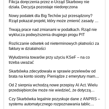
Fikcja doręczenia przez e-Urząd Skarbowy nie
działa. Decyzja pozostaje niedoręczona
Nowy podatek dla Big Techów już przesądzony?
Rząd pokazał projekt, który może zmienić zasady gry
w Polsce
Trwają prace nad zmianami w podatkach. Rząd nie
wyklucza podwyższenia drugiego progu PIT
Rozliczanie odsetek od nieterminowych płatności za
faktury w działalności
Wyłudzenia towarów przy użyciu KSeF – na co
trzeba uważać
Skarbówka zdecydowała w sprawie przelewów od
brata na konto siostry. Pieniądze z emerytury mamy
wyglądały jak darowizna, ale podatku jednak nie
Od 2 sierpnia wchodzą nowe przepisy AI Act. Wielu
będzie
przedsiębiorców może nie wiedzieć, że dotyczą
także ich
Czy Skarbówka legalnie pozyskuje dane z ANPRS –
systemu automatycznego rozpoznawania tablic