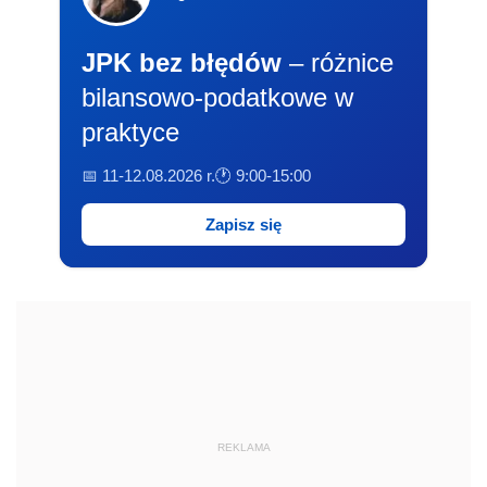
JPK bez błędów
– różnice
bilansowo-podatkowe w
praktyce
📅 11-12.08.2026 r.
🕐 9:00-15:00
Zapisz się
REKLAMA