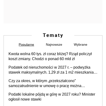
Tematy
Popularne
Najnowsze
Wybrane
Kwota wolna 60 tys. zł coraz bliżej? Rząd policzył
koszt zmiany. Chodzi o ponad 60 mld zł
Podatek od nieruchomości w 2027 r. – podwyżka
stawek maksymalnych. 1,29 zł za 1 m2 mieszkania,
36,49 zł za 1 m2 budynków i lokali związanych z
Czy za okres, w którym „przekształcono”
prowadzeniem działalności gospodarczej
samozatrudnienie w umowę o pracę można
wystawić faktury korygujące? Rozwiązanie umowy
Podatki lokalne pójdą w górę w 2027 roku? Minister
cywilnoprawnej jedynym racjonalnym wyjściem
ogłosił nowe stawki