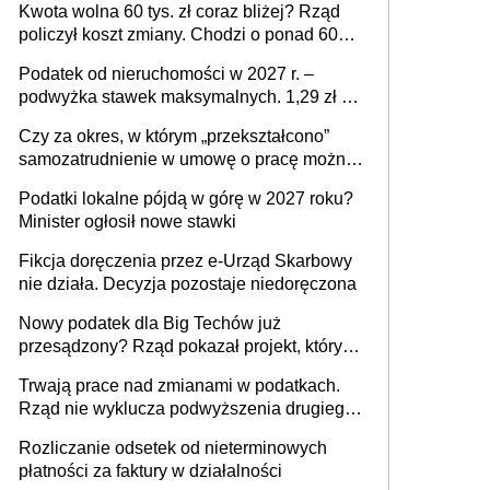
Kwota wolna 60 tys. zł coraz bliżej? Rząd
policzył koszt zmiany. Chodzi o ponad 60
mld zł
Podatek od nieruchomości w 2027 r. –
podwyżka stawek maksymalnych. 1,29 zł za
1 m2 mieszkania, 36,49 zł za 1 m2
Czy za okres, w którym „przekształcono”
budynków i lokali związanych z
samozatrudnienie w umowę o pracę można
prowadzeniem działalności gospodarczej
wystawić faktury korygujące? Rozwiązanie
Podatki lokalne pójdą w górę w 2027 roku?
umowy cywilnoprawnej jedynym
Minister ogłosił nowe stawki
racjonalnym wyjściem
Fikcja doręczenia przez e-Urząd Skarbowy
nie działa. Decyzja pozostaje niedoręczona
Nowy podatek dla Big Techów już
przesądzony? Rząd pokazał projekt, który
może zmienić zasady gry w Polsce
Trwają prace nad zmianami w podatkach.
Rząd nie wyklucza podwyższenia drugiego
progu PIT
Rozliczanie odsetek od nieterminowych
płatności za faktury w działalności