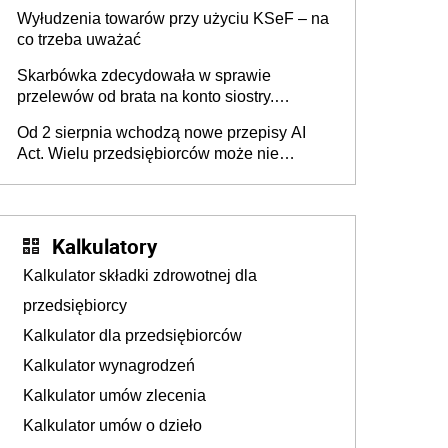
Wyłudzenia towarów przy użyciu KSeF – na
co trzeba uważać
Skarbówka zdecydowała w sprawie
przelewów od brata na konto siostry.
Pieniądze z emerytury mamy wyglądały jak
Od 2 sierpnia wchodzą nowe przepisy AI
darowizna, ale podatku jednak nie będzie
Act. Wielu przedsiębiorców może nie
wiedzieć, że dotyczą także ich
Kalkulatory
Kalkulator składki zdrowotnej dla
przedsiębiorcy
Kalkulator dla przedsiębiorców
Kalkulator wynagrodzeń
Kalkulator umów zlecenia
Kalkulator umów o dzieło