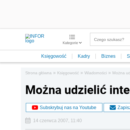
Kategorie
Księgowość
Kadry
Biznes
S
»
»
»
Strona główna
Księgowość
Wiadomości
Można udz
Można udzielić inte
Subskrybuj nas na Youtube
Zapisz
14 czerwca 2007, 11:40