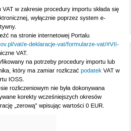
ku VAT w zakresie procedury importu składa się
tronicznej, wyłącznie poprzez system e-
ktywny.
źć na stronie internetowej Portalu
ov.pl/vat/e-deklaracje-vat/formularze-vat/#VII-
niczne VAT.
yfikowany na potrzeby procedury importu lub
nika, który ma zamiar rozliczać
podatek
VAT w
rtu IOSS.
sie rozliczeniowym nie była dokonywana
ywane korekty wcześniejszych okresów
arację „zerową” wpisując wartości 0 EUR.