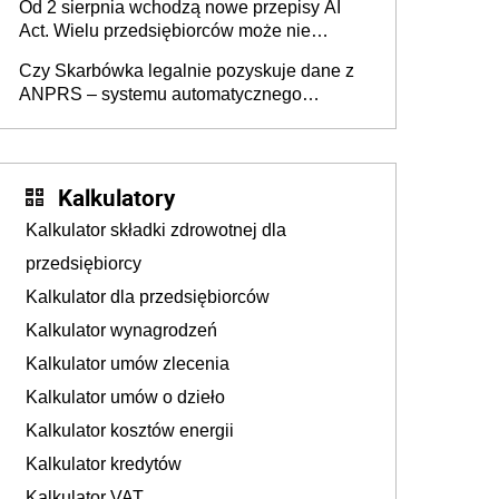
Od 2 sierpnia wchodzą nowe przepisy AI
darowizna, ale podatku jednak nie będzie
Act. Wielu przedsiębiorców może nie
wiedzieć, że dotyczą także ich
Czy Skarbówka legalnie pozyskuje dane z
ANPRS – systemu automatycznego
rozpoznawania tablic rejestracyjnych
pojazdów z kamer drogowych?
Kalkulatory
Kalkulator składki zdrowotnej dla
przedsiębiorcy
Kalkulator dla przedsiębiorców
Kalkulator wynagrodzeń
Kalkulator umów zlecenia
Kalkulator umów o dzieło
Kalkulator kosztów energii
Kalkulator kredytów
Kalkulator VAT