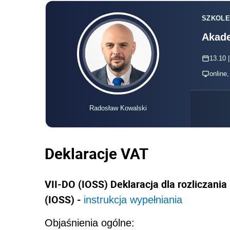
SZKOLE
Akade
13.10 |
online
Radosław Kowalski
Deklaracje VAT
VII-DO (IOSS) Deklaracja dla rozliczani
(IOSS) -
instrukcja wypełniania
Objaśnienia ogólne: