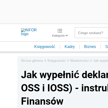
Kategorie
Księgowość
Kadry
Biznes
S
»
»
»
Strona główna
Księgowość
Wiadomości
Jak wypeł
Jak wypełnić dekla
OSS i IOSS) - instr
Finansów