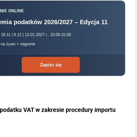
NIE ONLINE
mia podatków 2026/2027 – Edycja 11
 18.11 | 8.12 | 13.01.2027 r., 10:00-15:00
, na żywo + nagranie
Zapisz się
a podatku VAT w zakresie procedury importu