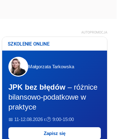
AUTOPROMOCJA
SZKOLENIE ONLINE
Małgorzata Tarkowska
JPK bez błędów
– różnice
bilansowo-podatkowe w
praktyce
📅 11-12.08.2026 r.
🕐 9:00-15:00
Zapisz się