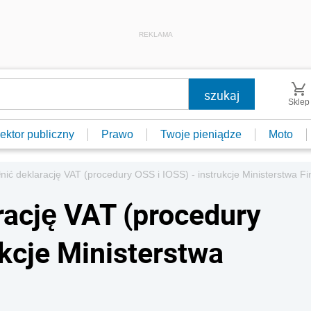
REKLAMA
Sklep
ektor publiczny
Prawo
Twoje pieniądze
Moto
nić deklarację VAT (procedury OSS i IOSS) - instrukcje Ministerstwa F
rację VAT (procedury
ukcje Ministerstwa