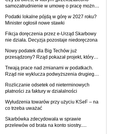
budynków i lokali związanych z
samozatrudnienie w umowę o pracę można
prowadzeniem działalności gospodarczej
wystawić faktury korygujące? Rozwiązanie
Podatki lokalne pójdą w górę w 2027 roku?
umowy cywilnoprawnej jedynym
Minister ogłosił nowe stawki
racjonalnym wyjściem
Fikcja doręczenia przez e-Urząd Skarbowy
nie działa. Decyzja pozostaje niedoręczona
Nowy podatek dla Big Techów już
przesądzony? Rząd pokazał projekt, który
może zmienić zasady gry w Polsce
Trwają prace nad zmianami w podatkach.
Rząd nie wyklucza podwyższenia drugiego
progu PIT
Rozliczanie odsetek od nieterminowych
płatności za faktury w działalności
Wyłudzenia towarów przy użyciu KSeF – na
co trzeba uważać
Skarbówka zdecydowała w sprawie
przelewów od brata na konto siostry.
Pieniądze z emerytury mamy wyglądały jak