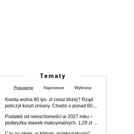
Tematy
Popularne
Najnowsze
Wybrane
Kwota wolna 60 tys. zł coraz bliżej? Rząd
policzył koszt zmiany. Chodzi o ponad 60
mld zł
Podatek od nieruchomości w 2027 roku –
podwyżka stawek maksymalnych. 1,29 zł za
1 m2 mieszkania, 36,49 zł za 1 m2
Czy za okres, w którym „przekształcono”