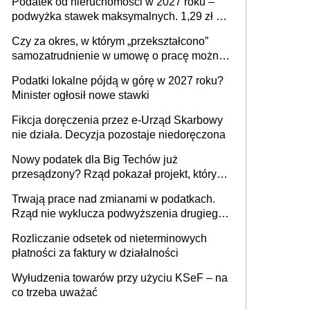
Podatek od nieruchomości w 2027 roku –
podwyżka stawek maksymalnych. 1,29 zł za
1 m2 mieszkania, 36,49 zł za 1 m2
Czy za okres, w którym „przekształcono”
budynków i lokali związanych z
samozatrudnienie w umowę o pracę można
prowadzeniem działalności gospodarczej
wystawić faktury korygujące? Rozwiązanie
Podatki lokalne pójdą w górę w 2027 roku?
umowy cywilnoprawnej jedynym
Minister ogłosił nowe stawki
racjonalnym wyjściem
Fikcja doręczenia przez e-Urząd Skarbowy
nie działa. Decyzja pozostaje niedoręczona
Nowy podatek dla Big Techów już
przesądzony? Rząd pokazał projekt, który
może zmienić zasady gry w Polsce
Trwają prace nad zmianami w podatkach.
Rząd nie wyklucza podwyższenia drugiego
progu PIT
Rozliczanie odsetek od nieterminowych
płatności za faktury w działalności
Wyłudzenia towarów przy użyciu KSeF – na
co trzeba uważać