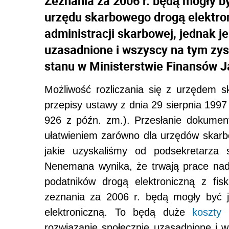
Zeznania za 2006 r. będą mogły 
urzędu skarbowego drogą elektron
administracji skarbowej, jednak j
uzasadnione i wszyscy na tym zys
stanu w Ministerstwie Finansów 
Możliwość rozliczania się z urzędem s
przepisy ustawy z dnia 29 sierpnia 1997
926 z późn. zm.). Przesłanie dokumen
ułatwieniem zarówno dla urzędów skarbo
jakie uzyskaliśmy od podsekretarza 
Nenemana wynika, że trwają prace nad 
podatników drogą elektroniczną z fis
zeznania za 2006 r. będą mogły być 
elektroniczną. To będą duże
koszty
d
rozwiązanie społecznie uzasadnione i 