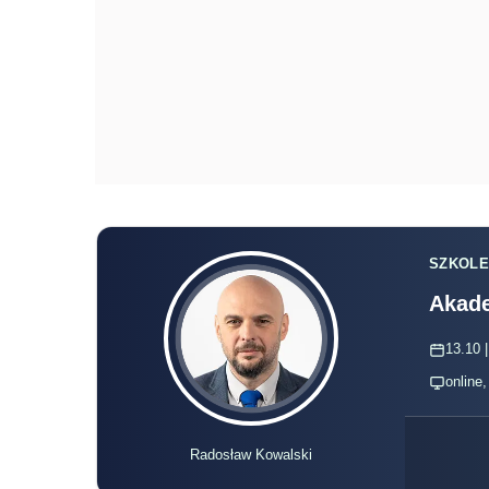
SZKOLE
Akade
13.10 |
online
Radosław Kowalski