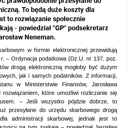
być prawdopodobnie przesyłane do
iczną. To będą duże koszty dla
est to rozwiązanie społecznie
kają - powiedział "GP" podsekretarz
Jarosław Neneman.
karbowym w formie elektronicznej przewidują
 r. – Ordynacja podatkowa (Dz.U. nr 137, poz.
tów drogą elektroniczną mogłoby być dużym
wych, jak i samych podatników. Z informacji,
stanu w Ministerstwie Finansów, Jarosława
rozwiązaniem, które umożliwi rozliczanie się
kusem. – Jeśli wszystko pójdzie dobrze, to
już przesyłane do urzędu skarbowego drogą
la administracji skarbowej, jednak jest to
wszyscy na tym zyskają – powiedział Jarosław