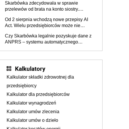
Skarbówka zdecydowała w sprawie
przelewów od brata na konto siostry.
Pieniądze z emerytury mamy wyglądały jak
Od 2 sierpnia wchodzą nowe przepisy AI
darowizna, ale podatku jednak nie będzie
Act. Wielu przedsiębiorców może nie
wiedzieć, że dotyczą także ich
Czy Skarbówka legalnie pozyskuje dane z
ANPRS – systemu automatycznego
rozpoznawania tablic rejestracyjnych
pojazdów z kamer drogowych?
Kalkulatory
Kalkulator składki zdrowotnej dla
przedsiębiorcy
Kalkulator dla przedsiębiorców
Kalkulator wynagrodzeń
Kalkulator umów zlecenia
Kalkulator umów o dzieło
Kalkulator kosztów energii