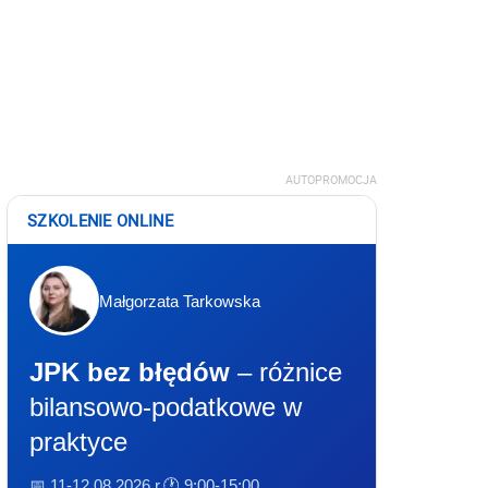
AUTOPROMOCJA
SZKOLENIE ONLINE
Małgorzata Tarkowska
JPK bez błędów
– różnice
bilansowo-podatkowe w
praktyce
📅 11-12.08.2026 r.
🕐 9:00-15:00