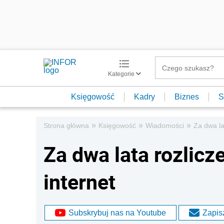
Kategorie
Księgowość
Kadry
Biznes
S
»
»
»
Strona główna
Księgowość
Wiadomości
Za dwa la
Za dwa lata rozlic
internet
Subskrybuj nas na Youtube
Zapisz