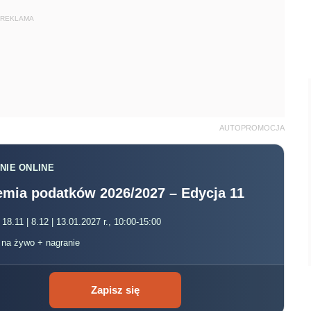
REKLAMA
AUTOPROMOCJA
NIE ONLINE
mia podatków 2026/2027 – Edycja 11
 18.11 | 8.12 | 13.01.2027 r., 10:00-15:00
, na żywo + nagranie
Zapisz się