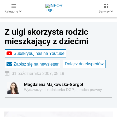
Kategorie
Serwisy
Z ulgi skorzysta rodzic
mieszkający z dziećmi
Subskrybuj nas na Youtube
Dołącz do ekspertów
Zapisz się na newsletter
31 października 2007, 08:19
Magdalena Majkowska-Gorgol
Wydawczyni i redaktorka DGP.pl, radca prawny