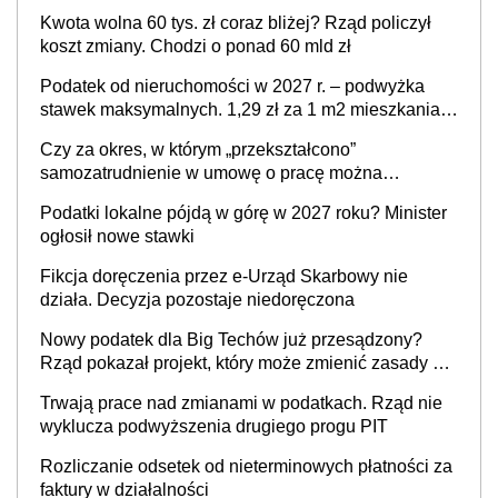
Twoim problemem
Kwota wolna 60 tys. zł coraz bliżej? Rząd policzył
koszt zmiany. Chodzi o ponad 60 mld zł
Podatek od nieruchomości w 2027 r. – podwyżka
stawek maksymalnych. 1,29 zł za 1 m2 mieszkania,
36,49 zł za 1 m2 budynków i lokali związanych z
Czy za okres, w którym „przekształcono”
prowadzeniem działalności gospodarczej
samozatrudnienie w umowę o pracę można
wystawić faktury korygujące? Rozwiązanie umowy
Podatki lokalne pójdą w górę w 2027 roku? Minister
cywilnoprawnej jedynym racjonalnym wyjściem
ogłosił nowe stawki
Fikcja doręczenia przez e-Urząd Skarbowy nie
działa. Decyzja pozostaje niedoręczona
Nowy podatek dla Big Techów już przesądzony?
Rząd pokazał projekt, który może zmienić zasady gry
w Polsce
Trwają prace nad zmianami w podatkach. Rząd nie
wyklucza podwyższenia drugiego progu PIT
Rozliczanie odsetek od nieterminowych płatności za
faktury w działalności