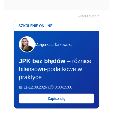
AUTOPROMOCJA
SZKOLENIE ONLINE
Małgorzata Tarkowska
JPK bez błędów
– różnice
bilansowo-podatkowe w
praktyce
📅 11-12.08.2026 r.
🕐 9:00-15:00
Zapisz się