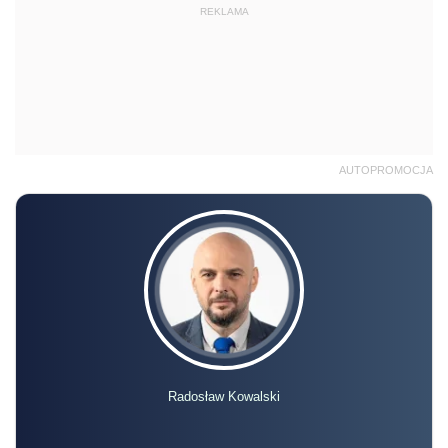
REKLAMA
AUTOPROMOCJA
Radosław Kowalski