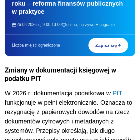
roku – reforma finansów publicznych
w praktyce
26.08.2026 r., 9:00-13:00
online, na żywo + nagranie
Liczba miejsc ograniczona
Zapisz się
Zmiany w dokumentacji księgowej w
podatku PIT
W 2026 r. dokumentacja podatkowa w
PIT
funkcjonuje w pełni elektronicznie. Oznacza to
rezygnację z papierowych dowodów na rzecz
dokumentów cyfrowych i metadanych z
systemów. Przepisy określają, jak długo
przechowywać dokumenty oraz w jaki sposób