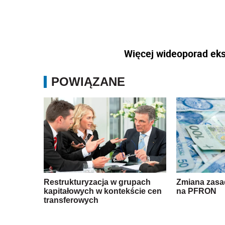
Restrukturyzacja w grupach
Zmiana zasad
kapitałowych w kontekście cen
na PFRON
transferowych
Źródło:
WIDEOAKADEMIA
Wersja do druku
N
Udostępnij na Linkedin
Podzie
Oceń jakość naszego artykułu
Twoja opinia jest dla nas bardzo ważna