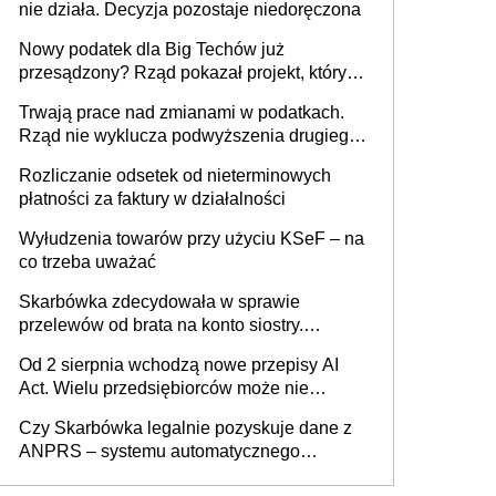
nie działa. Decyzja pozostaje niedoręczona
Nowy podatek dla Big Techów już
przesądzony? Rząd pokazał projekt, który
może zmienić zasady gry w Polsce
Trwają prace nad zmianami w podatkach.
Rząd nie wyklucza podwyższenia drugiego
progu PIT
Rozliczanie odsetek od nieterminowych
płatności za faktury w działalności
Wyłudzenia towarów przy użyciu KSeF – na
co trzeba uważać
Skarbówka zdecydowała w sprawie
przelewów od brata na konto siostry.
Pieniądze z emerytury mamy wyglądały jak
Od 2 sierpnia wchodzą nowe przepisy AI
darowizna, ale podatku jednak nie będzie
Act. Wielu przedsiębiorców może nie
wiedzieć, że dotyczą także ich
Czy Skarbówka legalnie pozyskuje dane z
ANPRS – systemu automatycznego
rozpoznawania tablic rejestracyjnych