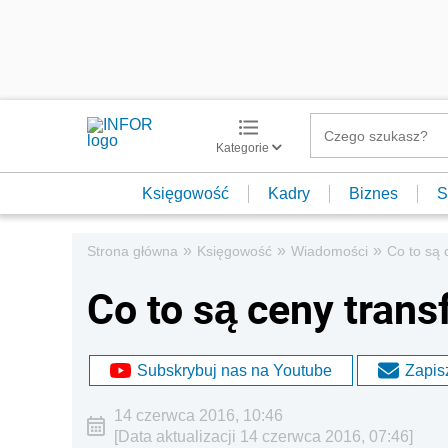
Kategorie
Księgowość
Kadry
Biznes
S
»
»
»
Strona główna
Księgowość
Wiadomości
Co to są 
Co to są ceny tran
Subskrybuj nas na Youtube
Zapisz
14 czerwca 2016, 10:46
[Data aktualizacji 14 czerwca 2016, 07:46]