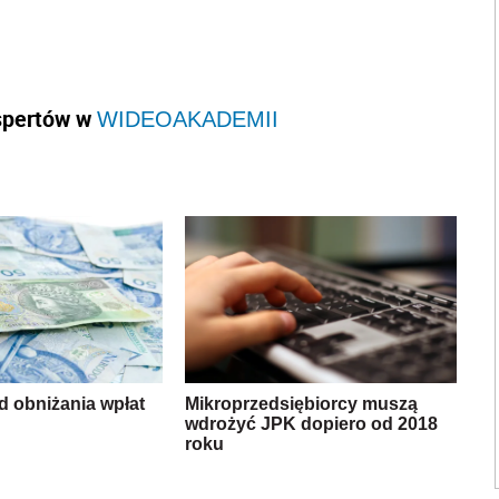
 obniżania wpłat
Mikroprzedsiębiorcy muszą
wdrożyć JPK dopiero od 2018
roku
apisz do nas
Zapisz się na newsletter
l się na Facebook
Wyślij na Twitter