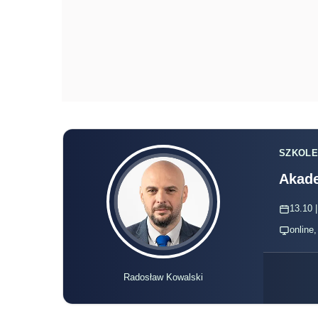
13.10 |
online
Radosław Kowalski
www.wideoa
Dalszy ciąg materiału pod wideo