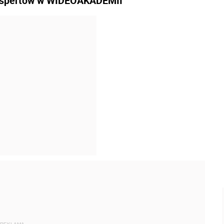
kspertów w WIDEOAKADEMII
AUTOPROMOCJA
NIE ONLINE
mia podatków 2026/2027 – Edycja 11