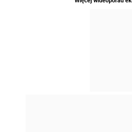
Więcej wideoporad e
SZKOLE
Akade