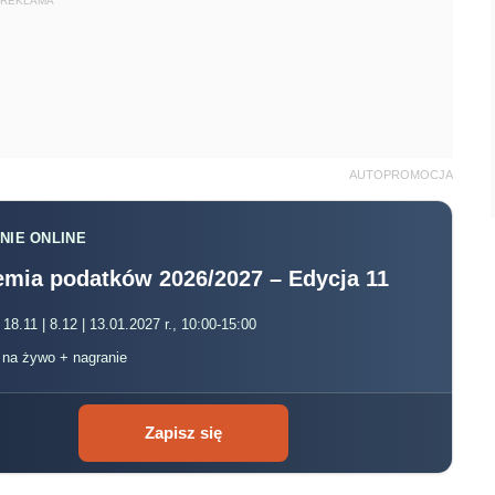
 18.11 | 8.12 | 13.01.2027 r., 10:00-15:00
, na żywo + nagranie
Zapisz się
kademia.infor.pl