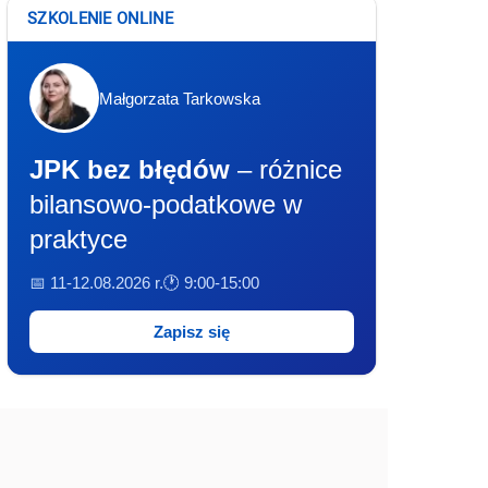
SZKOLENIE ONLINE
Małgorzata Tarkowska
JPK bez błędów
– różnice
bilansowo-podatkowe w
praktyce
📅 11-12.08.2026 r.
🕐 9:00-15:00
Zapisz się