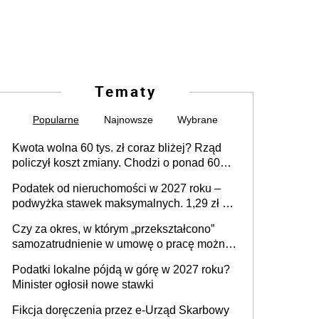
Tematy
Popularne
Najnowsze
Wybrane
Kwota wolna 60 tys. zł coraz bliżej? Rząd
policzył koszt zmiany. Chodzi o ponad 60
mld zł
Podatek od nieruchomości w 2027 roku –
podwyżka stawek maksymalnych. 1,29 zł za
1 m2 mieszkania, 36,49 zł za 1 m2
Czy za okres, w którym „przekształcono”
budynków i lokali związanych z
samozatrudnienie w umowę o pracę można
prowadzeniem działalności gospodarczej
wystawić faktury korygujące? Rozwiązanie
Podatki lokalne pójdą w górę w 2027 roku?
umowy cywilnoprawnej jedynym
Minister ogłosił nowe stawki
racjonalnym wyjściem
Fikcja doręczenia przez e-Urząd Skarbowy