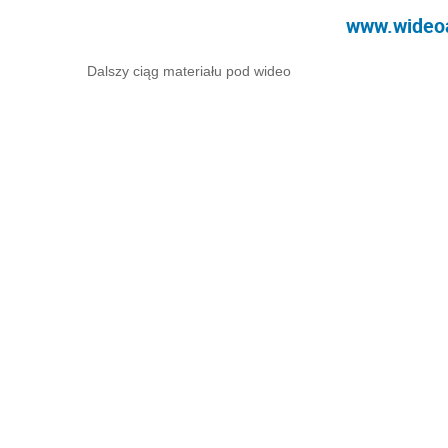
Więcej wideoporad ek
POWIĄZANE