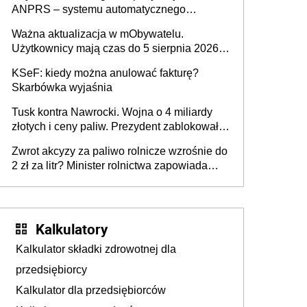
ANPRS – systemu automatycznego
rozpoznawania tablic rejestracyjnych
Ważna aktualizacja w mObywatelu.
pojazdów z kamer drogowych?
Użytkownicy mają czas do 5 sierpnia 2026
roku
KSeF: kiedy można anulować fakturę?
Skarbówka wyjaśnia
Tusk kontra Nawrocki. Wojna o 4 miliardy
złotych i ceny paliw. Prezydent zablokował
ustawę, premier mówi o „ciosie
Zwrot akcyzy za paliwo rolnicze wzrośnie do
wymierzonym we wszystkich polskich
2 zł za litr? Minister rolnictwa zapowiada
kierowców”
ważne zmiany dla rolników
Kalkulatory
Kalkulator składki zdrowotnej dla
przedsiębiorcy
Kalkulator dla przedsiębiorców