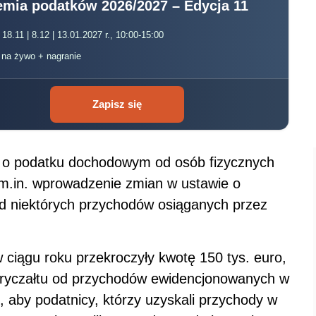
mia podatków 2026/2027 – Edycja 11
 18.11 | 8.12 | 13.01.2027 r., 10:00-15:00
, na żywo + nagranie
Zapisz się
y o podatku dochodowym od osób fizycznych
 m.in. wprowadzenie zmian w ustawie o
 niektórych przychodów osiąganych przez
 ciągu roku przekroczyły kwotę 150 tys. euro,
 ryczałtu od przychodów ewidencjonowanych w
, aby podatnicy, którzy uzyskali przychody w