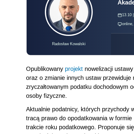
Akade
13.10 |
online
Radosław Kowalski
Opublikowany
projekt
nowelizacji ustaw
oraz o zmianie innych ustaw przewiduje
zryczałtowanym podatku dochodowym od
osoby fizyczne.
Aktualnie podatnicy, których przychody w
tracą prawo do opodatkowania w formie
trakcie roku podatkowego. Proponuje się