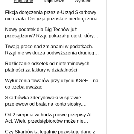
Popularne
Najnowsze
Wybrane
Fikcja doręczenia przez e-Urząd Skarbowy
nie działa. Decyzja pozostaje niedoręczona
Nowy podatek dla Big Techów już
przesądzony? Rząd pokazał projekt, który
może zmienić zasady gry w Polsce
Trwają prace nad zmianami w podatkach.
Rząd nie wyklucza podwyższenia drugiego
progu PIT
Rozliczanie odsetek od nieterminowych
płatności za faktury w działalności
Wyłudzenia towarów przy użyciu KSeF – na
co trzeba uważać
Skarbówka zdecydowała w sprawie
przelewów od brata na konto siostry.
Pieniądze z emerytury mamy wyglądały jak
Od 2 sierpnia wchodzą nowe przepisy AI
darowizna, ale podatku jednak nie będzie
Act. Wielu przedsiębiorców może nie
wiedzieć, że dotyczą także ich
Czy Skarbówka legalnie pozyskuje dane z