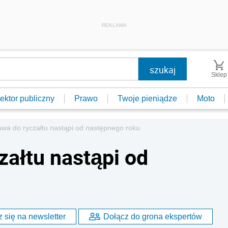
REKLAMA
Sklep
ektor publiczny
Prawo
Twoje pieniądze
Moto
awa do ryczałtu nastąpi od następnego roku
załtu nastąpi od
 się na newsletter
Dołącz do grona ekspertów