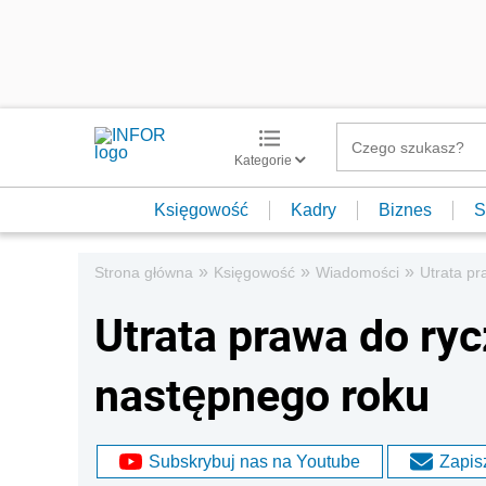
Kategorie
Księgowość
Kadry
Biznes
S
»
»
»
Strona główna
Księgowość
Wiadomości
Utrata pr
Utrata prawa do ryc
następnego roku
Subskrybuj nas na Youtube
Zapisz