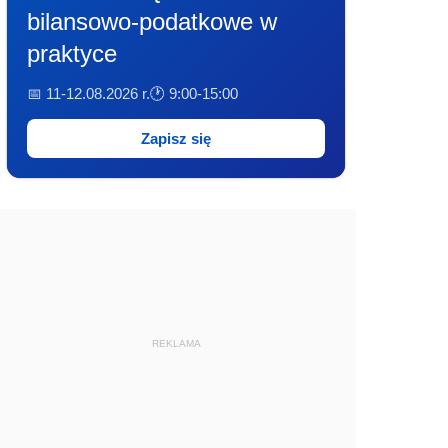
bilansowo-podatkowe w
praktyce
📅 11-12.08.2026 r.
🕐 9:00-15:00
Zapisz się
REKLAMA